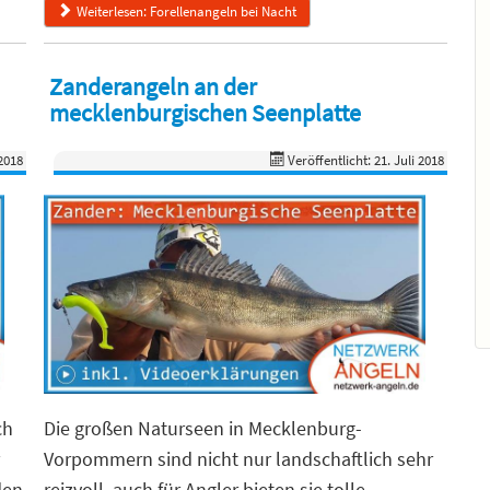
Weiterlesen: Forellenangeln bei Nacht
Zanderangeln an der
mecklenburgischen Seenplatte
 2018
Veröffentlicht: 21. Juli 2018
ch
Die großen Naturseen in Mecklenburg-
Vorpommern sind nicht nur landschaftlich sehr
den
reizvoll, auch für Angler bieten sie tolle