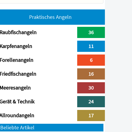
Praktisches Angeln
Raubfischangeln
36
Karpfenangeln
11
Forellenangeln
6
Friedfischangeln
16
Meeresangeln
30
Gerät & Technik
24
Allroundangeln
17
Beliebte Artikel