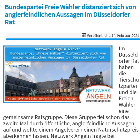
Bundespartei Freie Wähler distanziert sich von
anglerfeindlichen Aussagen im Düsseldorfer
Rat
Veröffentlicht: 14. Februar 2021
Im
Düsseld
orfer Rat
haben
die
Tierschu
tzpartei
und die
Freien
Wähler
eine
gemeinsame Ratsgruppe. Diese Gruppe fiel schon das
zweite Mal durch öffentliche, anglerfeindliche Aussagen
auf und wollte einem Angelverein einen Naturschutzpreis
aberkennen lassen. Netzwerk Angeln fragte bei