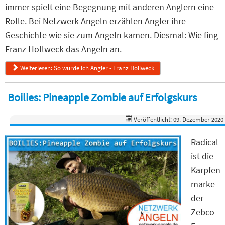
immer spielt eine Begegnung mit anderen Anglern eine
Rolle. Bei Netzwerk Angeln erzählen Angler ihre
Geschichte wie sie zum Angeln kamen. Diesmal: Wie fing
Franz Hollweck das Angeln an.
Weiterlesen: So wurde ich Angler - Franz Hollweck
Boilies: Pineapple Zombie auf Erfolgskurs
Veröffentlicht: 09. Dezember 2020
Radical
ist die
Karpfen
marke
der
Zebco