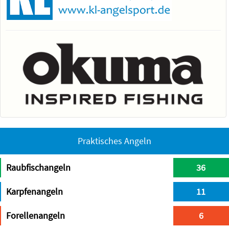
Praktisches Angeln
Raubfischangeln
36
Karpfenangeln
11
Forellenangeln
6