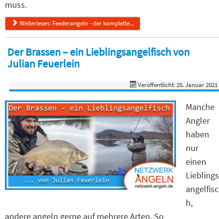
muss.
Weiterlesen: Feederangeln - der komplette...
Der Brassen – ein Lieblingsangelfisch von
Julian Feuerlein
Veröffentlicht: 25. Januar 2021
Manche
Angler
haben
nur
einen
Lieblings
angelfisc
h,
andere angeln gerne auf mehrere Arten. So