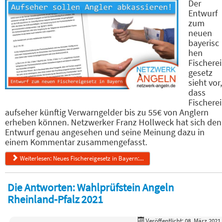
Der
Entwurf
zum
neuen
bayerisc
hen
Fischerei
gesetz
sieht vor,
dass
Fischerei
aufseher künftig Verwarngelder bis zu 55€ von Anglern
erheben können. Netzwerker Franz Hollweck hat sich den
Entwurf genau angesehen und seine Meinung dazu in
einem Kommentar zusammengefasst.
Weiterlesen: Neues Fischereigesetz in Bayern:...
Die Antworten: Wahlprüfstein Angeln
Rheinland-Pfalz 2021
Veröffentlicht: 08. März 2021