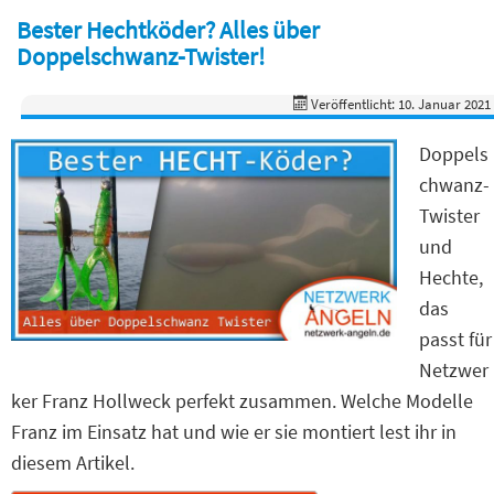
Bester Hechtköder? Alles über
Doppelschwanz-Twister!
Veröffentlicht: 10. Januar 2021
Doppels
chwanz-
Twister
und
Hechte,
das
passt für
Netzwer
ker Franz Hollweck perfekt zusammen. Welche Modelle
Franz im Einsatz hat und wie er sie montiert lest ihr in
diesem Artikel.