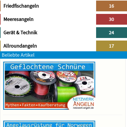
Friedfischangeln
16
Meeresangeln
30
Gerät & Technik
24
Allroundangeln
17
Beliebte Artikel