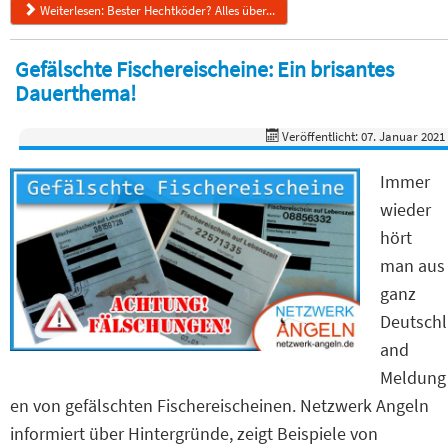
Weiterlesen: Bester Hechtköder? Alles über...
Gefälschte Fischereischeine: Ein brisantes
Dauerthema!
Veröffentlicht: 07. Januar 2021
Immer
wieder
hört
man aus
ganz
Deutschl
and
Meldung
en von gefälschten Fischereischeinen. Netzwerk Angeln
informiert über Hintergründe, zeigt Beispiele von