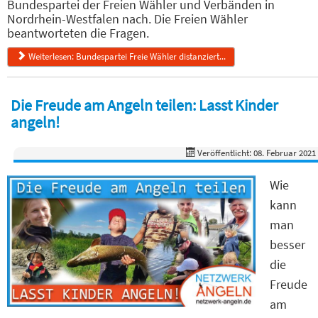
Bundespartei der Freien Wähler und Verbänden in
Nordrhein-Westfalen nach. Die Freien Wähler
beantworteten die Fragen.
Weiterlesen: Bundespartei Freie Wähler distanziert...
Die Freude am Angeln teilen: Lasst Kinder
angeln!
Veröffentlicht: 08. Februar 2021
Wie
kann
man
besser
die
Freude
am