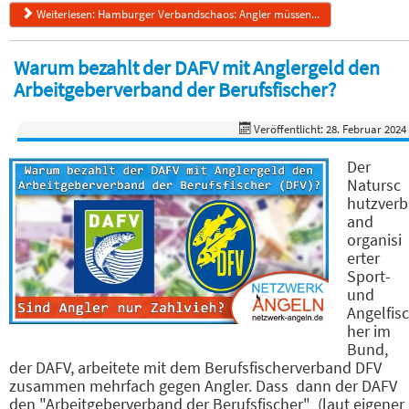
Weiterlesen: Hamburger Verbandschaos: Angler müssen...
Warum bezahlt der DAFV mit Anglergeld den
Arbeitgeberverband der Berufsfischer?
Veröffentlicht: 28. Februar 2024
Der
Natursc
hutzverb
and
organisi
erter
Sport-
und
Angelfisc
her im
Bund,
der DAFV, arbeitete mit dem Berufsfischerverband DFV
zusammen mehrfach gegen Angler. Dass dann der DAFV
den "Arbeitgeberverband der Berufsfischer" (laut eigener