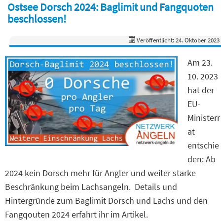
Ostsee Dorsch 2024: Baglimit und Fangquoten
beschlossen!
Veröffentlicht: 24. Oktober 2023
Am 23.
10. 2023
hat der
EU-
Ministerr
at
entschie
den: Ab
2024 kein Dorsch mehr für Angler und weiter starke
Beschränkung beim Lachsangeln. Details und
Hintergründe zum Baglimit Dorsch und Lachs und den
Fangqouten 2024 erfahrt ihr im Artikel.