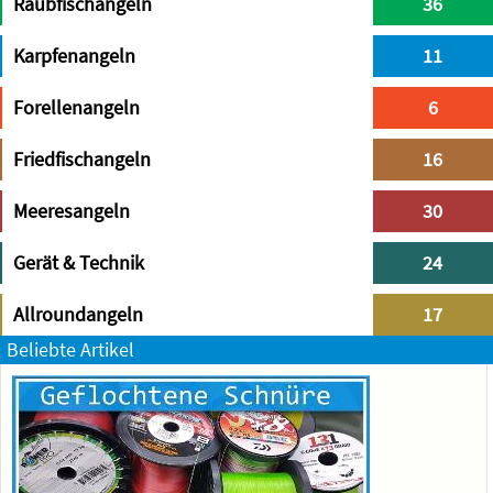
Raubfischangeln
36
Karpfenangeln
11
Forellenangeln
6
Friedfischangeln
16
Meeresangeln
30
Gerät & Technik
24
Allroundangeln
17
Beliebte Artikel