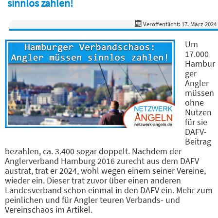
sinnlos zahlen!
Veröffentlicht: 17. März 2024
Um
17.000
Hambur
ger
Angler
müssen
ohne
Nutzen
für sie
DAFV-
Beitrag
bezahlen, ca. 3.400 sogar doppelt. Nachdem der
Anglerverband Hamburg 2016 zurecht aus dem DAFV
austrat, trat er 2024, wohl wegen einem seiner Vereine,
wieder ein. Dieser trat zuvor über einen anderen
Landesverband schon einmal in den DAFV ein. Mehr zum
peinlichen und für Angler teuren Verbands- und
Vereinschaos im Artikel.