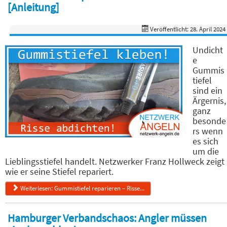
[Anleitung]
Veröffentlicht: 28. April 2024
Undicht
e
Gummis
tiefel
sind ein
Ärgernis,
ganz
besonde
rs wenn
es sich
um die
Lieblingsstiefel handelt. Netzwerker Franz Hollweck zeigt
wie er seine Stiefel repariert.
Weiterlesen: Gummistiefel reparieren – Risse...
Hamburger Verbandschaos: Angler müssen