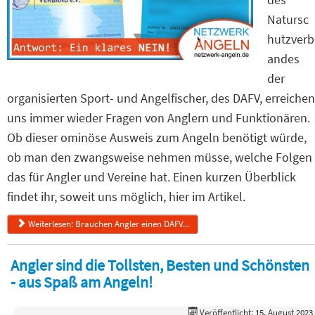
Natursc
hutzverb
andes
der
organisierten Sport- und Angelfischer, des DAFV, erreichen
uns immer wieder Fragen von Anglern und Funktionären.
Ob dieser ominöse Ausweis zum Angeln benötigt würde,
ob man den zwangsweise nehmen müsse, welche Folgen
das für Angler und Vereine hat. Einen kurzen Überblick
findet ihr, soweit uns möglich, hier im Artikel.
Weiterlesen: Brauchen Angler einen DAFV...
Angler sind die Tollsten, Besten und Schönsten
- aus Spaß am Angeln!
Veröffentlicht: 15. August 2023