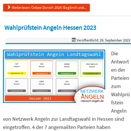
Weiterlesen: Ostsee Dorsch 2024: Baglimit und...
Wahlprüfstein Angeln Hessen 2023
Veröffentlicht: 29. September 2023
Die
Antwort
en der
Parteien
zum
Wahlprü
fstein
Angeln
von Netzwerk Angeln zur Landtagswahl in Hessen sind
eingetroffen. 4 der 7 angemailten Parteien haben