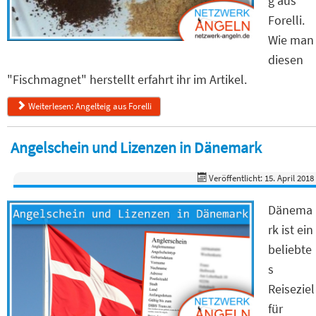
g aus
Forelli.
Wie man
diesen
"Fischmagnet" herstellt erfahrt ihr im Artikel.
Weiterlesen: Angelteig aus Forelli
Angelschein und Lizenzen in Dänemark
Veröffentlicht: 15. April 2018
Dänema
rk ist ein
beliebte
s
Reiseziel
für