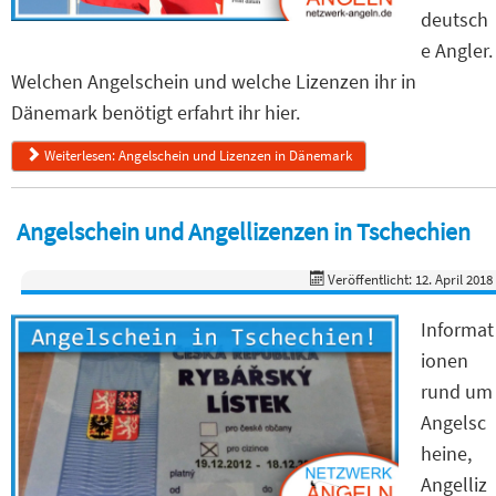
deutsch
e Angler.
Welchen Angelschein und welche Lizenzen ihr in
Dänemark benötigt erfahrt ihr hier.
Weiterlesen: Angelschein und Lizenzen in Dänemark
Angelschein und Angellizenzen in Tschechien
Veröffentlicht: 12. April 2018
Informat
ionen
rund um
Angelsc
heine,
Angelliz