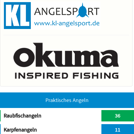
Praktisches Angeln
Raubfischangeln
36
Karpfenangeln
11