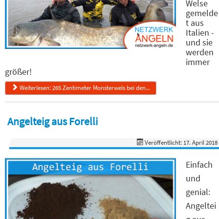
Welse
gemelde
t aus
Italien -
und sie
werden
immer
größer!
Weiterlesen: 265 Zentimeter Monsterwels bei den...
Angelteig aus Forelli
Veröffentlicht: 17. April 2018
Einfach
und
genial:
Angeltei