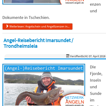
enzen
und
Dokumente in Tschechien.
Weiterlesen: Angelschein und Angellizenzen in...
Angel-Reisebericht Imarsundet /
Trondheimsleia
Veröffentlicht: 07. April 2018
DIe
Fjorde,
Inseln
und
Sunde
im