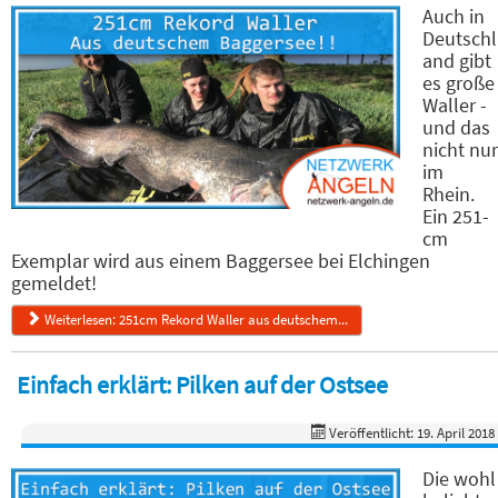
Auch in
Deutschl
and gibt
es große
Waller -
und das
nicht nur
im
Rhein.
Ein 251-
cm
Exemplar wird aus einem Baggersee bei Elchingen
gemeldet!
Weiterlesen: 251cm Rekord Waller aus deutschem...
Einfach erklärt: Pilken auf der Ostsee
Veröffentlicht: 19. April 2018
Die wohl