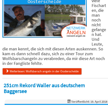
viele
Fischart
en, die
man
noch
nicht
gefange
n hat.
Und
Leute,
die man kennt, die sich mit diesen Arten auskennen. So
kam es dann schnell dazu, sich zu einer Tour zum
Wolfsbarschangeln zu verabreden, da mir diese Art noch
in der Fangliste fehlte.
Weiterlesen: Wolfsbarsch angeln in der Oosterschelde
251cm Rekord Waller aus deutschem
Baggersee
Veröffentlicht: 19. April 2018