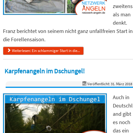
zweitens
als man
denkt.
Franz berichtet von seinem nicht ganz unfallfreien Start in
die Forellensaison.
Weiterlesen: Ein schlammiger Start in die...
Karpfenangeln im Dschungel!
Veröffentlicht: 31. März 2018
Auch in
Deutschl
and gibt
es noch
das ein