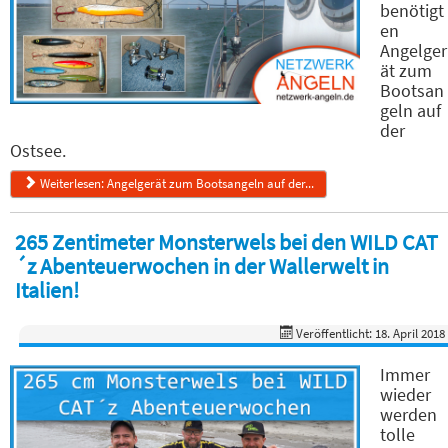
benötigt
en
Angelger
ät zum
Bootsan
geln auf
der
Ostsee.
Weiterlesen: Angelgerät zum Bootsangeln auf der...
265 Zentimeter Monsterwels bei den WILD CAT
´z Abenteuerwochen in der Wallerwelt in
Italien!
Veröffentlicht: 18. April 2018
Immer
wieder
werden
tolle