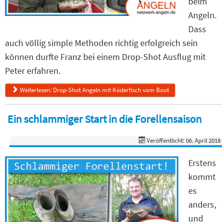
beim
Angeln.
Dass
auch völlig simple Methoden richtig erfolgreich sein
können durfte Franz bei einem Drop-Shot Ausflug mit
Peter erfahren.
Weiterlesen: Drop-Shot Angeln mit Köderfisch vom Boot
Ein schlammiger Start in die Forellensaison
Veröffentlicht: 06. April 2018
Erstens
kommt
es
anders,
und