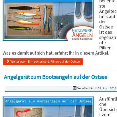
beliebte
ste
Angeltec
hnik auf
der
Ostsee
ist das
sogenan
nte
Pilken.
Was es damit auf sich hat, erfahrt ihr in diesem Artikel.
Weiterlesen: Einfach erklärt: Pilken auf der Ostsee
Angelgerät zum Bootsangeln auf der Ostsee
Veröffentlicht: 18. April 2018
Ausführli
che
Übersich
t zum