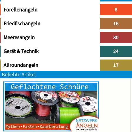
Forellenangeln
6
Friedfischangeln
16
Meeresangeln
30
Gerät & Technik
24
Allroundangeln
17
Beliebte Artikel