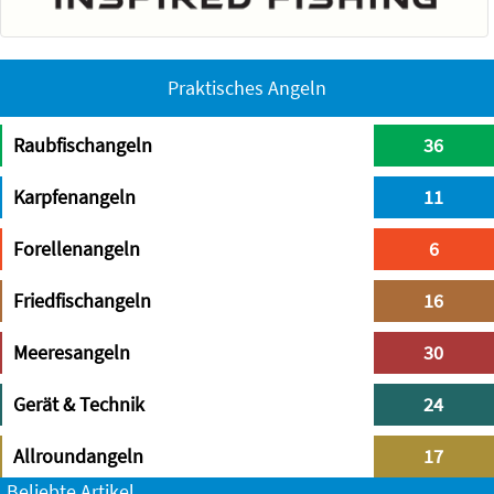
Praktisches Angeln
Raubfischangeln
36
Karpfenangeln
11
Forellenangeln
6
Friedfischangeln
16
Meeresangeln
30
Gerät & Technik
24
Allroundangeln
17
Beliebte Artikel