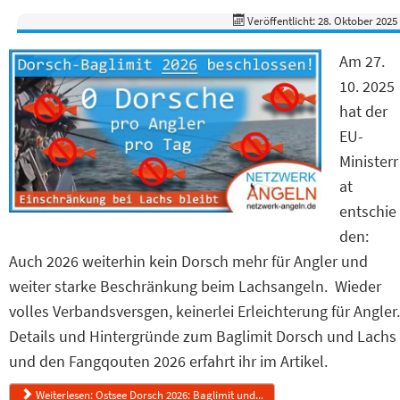
Veröffentlicht: 28. Oktober 2025
Am 27.
10. 2025
hat der
EU-
Ministerr
at
entschie
den:
Auch 2026 weiterhin kein Dorsch mehr für Angler und
weiter starke Beschränkung beim Lachsangeln. Wieder
volles Verbandsversgen, keinerlei Erleichterung für Angler.
Details und Hintergründe zum Baglimit Dorsch und Lachs
und den Fangqouten 2026 erfahrt ihr im Artikel.
Weiterlesen: Ostsee Dorsch 2026: Baglimit und...