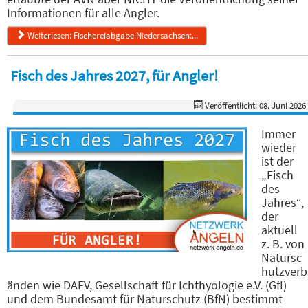
Informationen für alle Angler.
Weiterlesen: Fischereiabgabe Niedersachsen:...
Fisch des Jahres 2027, für Angler!
Veröffentlicht: 08. Juni 2026
Immer
wieder
ist der
„Fisch
des
Jahres“,
der
aktuell
z. B. von
Natursc
hutzverb
änden wie DAFV, Gesellschaft für Ichthyologie e.V. (GfI)
und dem Bundesamt für Naturschutz (BfN) bestimmt