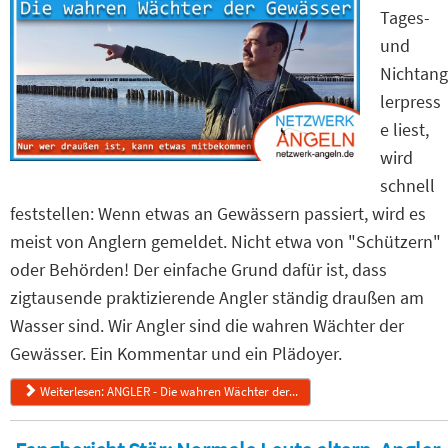
Tages-
und
Nichtang
lerpress
e liest,
wird
schnell
feststellen: Wenn etwas an Gewässern passiert, wird es
meist von Anglern gemeldet. Nicht etwa von "Schützern"
oder Behörden! Der einfache Grund dafür ist, dass
zigtausende praktizierende Angler ständig draußen am
Wasser sind. Wir Angler sind die wahren Wächter der
Gewässer. Ein Kommentar und ein Plädoyer.
Weiterlesen: ANGLER - Die wahren Wächter der...