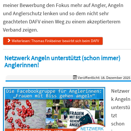
meiner Bewerbung den Fokus mehr auf Angler, Angeln
und Anglerschutz lenken und so dem nicht sehr
geachteten DAFV einen Weg zu einem akzeptierterem
Verband zeigen.
Weiterlesen: Thomas Finkbeiner bewirbt sich beim DAFV
Netzwerk Angeln unterstützt (schon immer)
Anglerinnen!
Veröffentlicht: 18. Dezember 2025
Netzwer
k Angeln
unterstü
tzt
schon