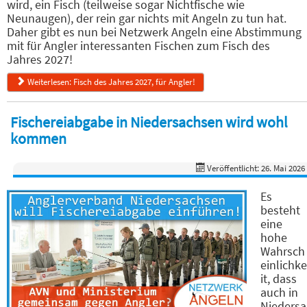
wird, ein Fisch (teilweise sogar Nichtfische wie
Neunaugen), der rein gar nichts mit Angeln zu tun hat.
Daher gibt es nun bei Netzwerk Angeln eine Abstimmung
mit für Angler interessanten Fischen zum Fisch des
Jahres 2027!
Weiterlesen: Fisch des Jahres 2027, für Angler!
Fischereiabgabe in Niedersachsen wird wohl
kommen
Veröffentlicht: 26. Mai 2026
Es
besteht
eine
hohe
Wahrsch
einlichke
it, dass
auch in
Niedersa