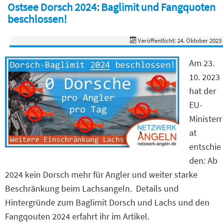
Ostsee Dorsch 2024: Baglimit und Fangquoten
beschlossen!
Veröffentlicht: 24. Oktober 2023
Am 23.
10. 2023
hat der
EU-
Ministerr
at
entschie
den: Ab
2024 kein Dorsch mehr für Angler und weiter starke
Beschränkung beim Lachsangeln. Details und
Hintergründe zum Baglimit Dorsch und Lachs und den
Fangqouten 2024 erfahrt ihr im Artikel.