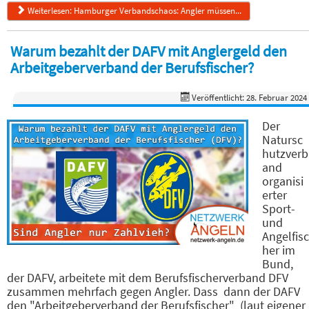
Weiterlesen: Hamburger Verbandschaos: Angler müssen...
Warum bezahlt der DAFV mit Anglergeld den
Arbeitgeberverband der Berufsfischer?
Veröffentlicht: 28. Februar 2024
Der
Natursc
hutzverb
and
organisi
erter
Sport-
und
Angelfisc
her im
Bund,
der DAFV, arbeitete mit dem Berufsfischerverband DFV
zusammen mehrfach gegen Angler. Dass dann der DAFV
den "Arbeitgeberverband der Berufsfischer" (laut eigener