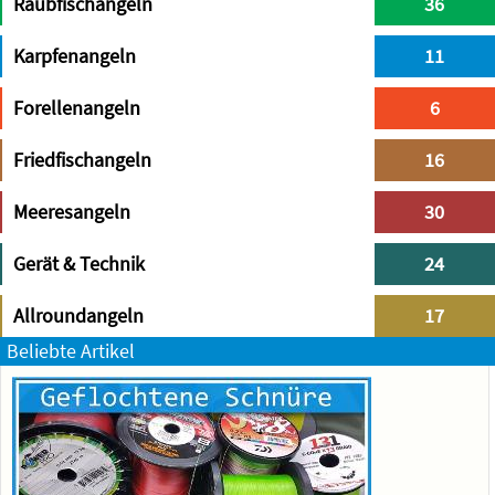
Raubfischangeln
36
Karpfenangeln
11
Forellenangeln
6
Friedfischangeln
16
Meeresangeln
30
Gerät & Technik
24
Allroundangeln
17
Beliebte Artikel