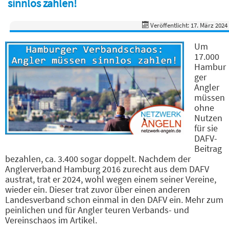
sinnlos zahlen!
Veröffentlicht: 17. März 2024
Um
17.000
Hambur
ger
Angler
müssen
ohne
Nutzen
für sie
DAFV-
Beitrag
bezahlen, ca. 3.400 sogar doppelt. Nachdem der
Anglerverband Hamburg 2016 zurecht aus dem DAFV
austrat, trat er 2024, wohl wegen einem seiner Vereine,
wieder ein. Dieser trat zuvor über einen anderen
Landesverband schon einmal in den DAFV ein. Mehr zum
peinlichen und für Angler teuren Verbands- und
Vereinschaos im Artikel.