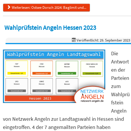
Weiterlesen: Ostsee Dorsch 2024: Baglimit und...
Wahlprüfstein Angeln Hessen 2023
Veröffentlicht: 29. September 2023
Die
Antwort
en der
Parteien
zum
Wahlprü
fstein
Angeln
von Netzwerk Angeln zur Landtagswahl in Hessen sind
eingetroffen. 4 der 7 angemailten Parteien haben