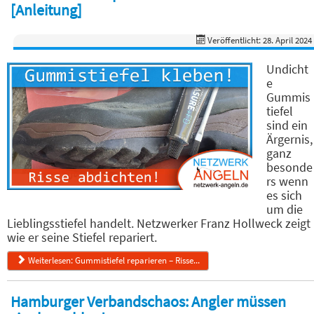
[Anleitung]
Veröffentlicht: 28. April 2024
Undicht
e
Gummis
tiefel
sind ein
Ärgernis,
ganz
besonde
rs wenn
es sich
um die
Lieblingsstiefel handelt. Netzwerker Franz Hollweck zeigt
wie er seine Stiefel repariert.
Weiterlesen: Gummistiefel reparieren – Risse...
Hamburger Verbandschaos: Angler müssen