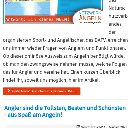
Natursc
hutzverb
andes
der
organisierten Sport- und Angelfischer, des DAFV, erreichen
uns immer wieder Fragen von Anglern und Funktionären.
Ob dieser ominöse Ausweis zum Angeln benötigt würde,
ob man den zwangsweise nehmen müsse, welche Folgen
das für Angler und Vereine hat. Einen kurzen Überblick
findet ihr, soweit uns möglich, hier im Artikel.
Weiterlesen: Brauchen Angler einen DAFV...
Angler sind die Tollsten, Besten und Schönsten
- aus Spaß am Angeln!
Veröffentlicht: 15. August 2023