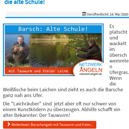
die alte Schule!
Veröffentlicht: 14. Mai 2020
Es
platscht
und
wackelt
im
übersch
wemmte
n
Ufergras.
Wenn
die
Weißfische beim Laichen sind zieht es auch die Barsche
ganz nah ans Ufer.
Die "Laichräuber" sind jetzt aber oft nur schwer von
einem Kunstködern zu überzeugen. Abhilfe schafft ein
alter Bekannter: Der Tauwurm!
Weiterlesen: Barschangeln mit Tauwurm und freier...