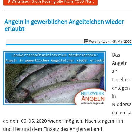
Weiterlesen: Große Köder, große Fische: YOLO Pike...
Angeln in gewerblichen Angelteichen wieder
erlaubt
Veröffentlicht: 05. Mai 2020
Das
Angeln
an
Forellen
anlagen
in
Niedersa
chsen ist
ab dem 06. 05. 2020 wieder möglich! Nach langem Hin
und Her und dem Einsatz des Anglerverband