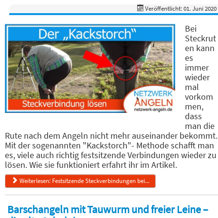
Veröffentlicht: 01. Juni 2020
Bei
Steckrut
en kann
es
immer
wieder
mal
vorkom
men,
dass
man die
Rute nach dem Angeln nicht mehr auseinander bekommt.
Mit der sogenannten "Kackstorch"- Methode schafft man
es, viele auch richtig festsitzende Verbindungen wieder zu
lösen. Wie sie funktioniert erfahrt ihr im Artikel.
Weiterlesen: Festsitzende Steckverbindungen bei...
Barschangeln mit Tauwurm und freier Leine –