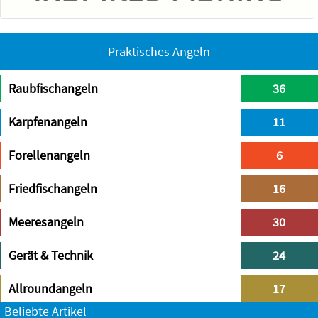
Praktisches Angeln
Raubfischangeln
36
Karpfenangeln
11
Forellenangeln
6
Friedfischangeln
16
Meeresangeln
30
Gerät & Technik
24
Allroundangeln
17
Beliebte Artikel