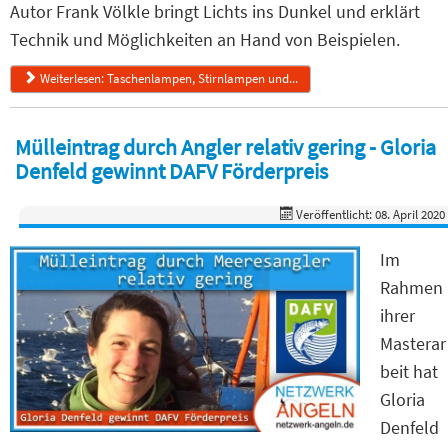
Autor Frank Völkle bringt Lichts ins Dunkel und erklärt
Technik und Möglichkeiten an Hand von Beispielen.
Weiterlesen: Taschenlampen, Stirnlampen und...
Mülleintrag durch Angler relativ gering - Gloria
Denfeld gewinnt DAFV Förderpreis
Veröffentlicht: 08. April 2020
Im
Rahmen
ihrer
Masterar
beit hat
Gloria
Denfeld