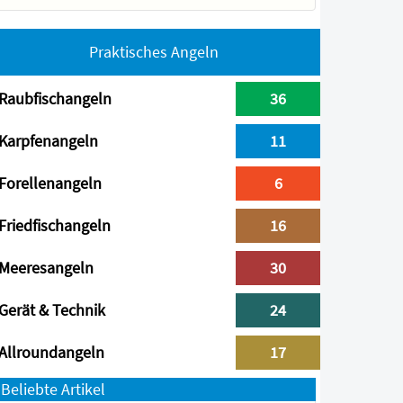
Praktisches Angeln
Raubfischangeln
36
Karpfenangeln
11
Forellenangeln
6
Friedfischangeln
16
Meeresangeln
30
Gerät & Technik
24
Allroundangeln
17
Beliebte Artikel