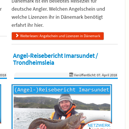
Dänemark ist ein beliebtes Reiseziel für
r
deutsche Angler. Welchen Angelschein und
welche Lizenzen ihr in Dänemark benötigt
erfahrt ihr hier.
Weiterlesen: Angelschein und Lizenzen in Dänemark
Angel-Reisebericht Imarsundet /
Trondheimsleia
 2018
Veröffentlicht: 07. April 2018