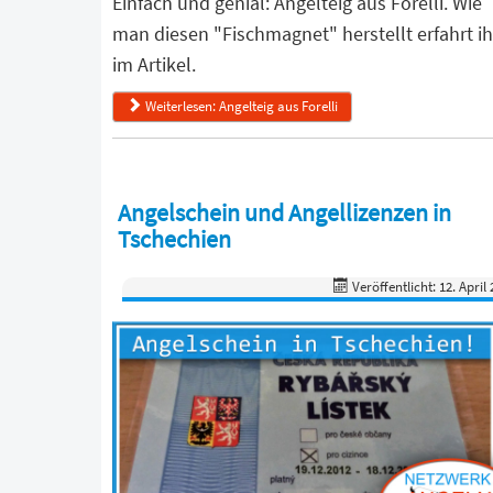
Einfach und genial: Angelteig aus Forelli. Wie
man diesen "Fischmagnet" herstellt erfahrt ih
im Artikel.
Weiterlesen: Angelteig aus Forelli
Angelschein und Angellizenzen in
Tschechien
Veröffentlicht: 12. April