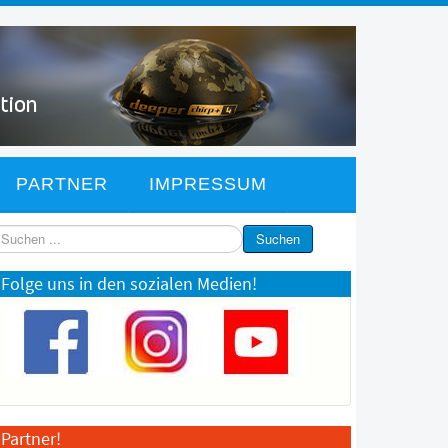
PARTNER
IMPRESSUM
chen
Suchen
Folge uns in den sozialen Medien!
Partner!