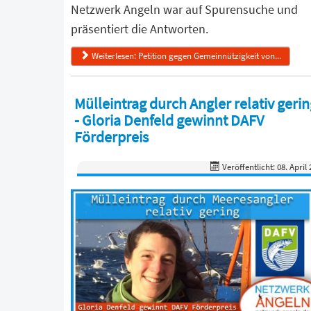
Netzwerk Angeln war auf Spurensuche und
präsentiert die Antworten.
Weiterlesen: Petition gegen Gemeinnützigkeit von...
Mülleintrag durch Angler relativ geri
- Gloria Denfeld gewinnt DAFV
Förderpreis
Veröffentlicht: 08. April