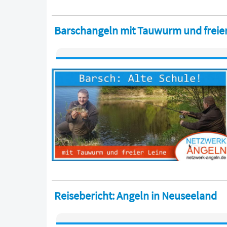
Barschangeln mit Tauwurm und freier 
Reisebericht: Angeln in Neuseeland