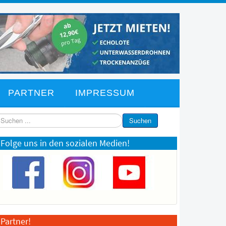
PARTNER
IMPRESSUM
chen
Suchen
Folge uns in den sozialen Medien!
Partner!