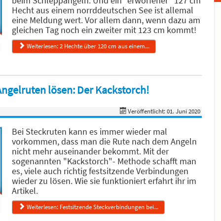
beim Schleppangeln. Und ein "erworfener" 127 cm
Hecht aus einem norrddeutschen See ist allemal
eine Meldung wert. Vor allem dann, wenn dazu am
gleichen Tag noch ein zweiter mit 123 cm kommt!
Weiterlesen: 2 Hechte über 120 cm aus einem...
ngelruten lösen: Der Kackstorch!
Veröffentlicht: 01. Juni 2020
Bei Steckruten kann es immer wieder mal
vorkommen, dass man die Rute nach dem Angeln
nicht mehr auseinander bekommt. Mit der
sogenannten "Kackstorch"- Methode schafft man
es, viele auch richtig festsitzende Verbindungen
wieder zu lösen. Wie sie funktioniert erfahrt ihr im
Artikel.
Weiterlesen: Festsitzende Steckverbindungen bei...