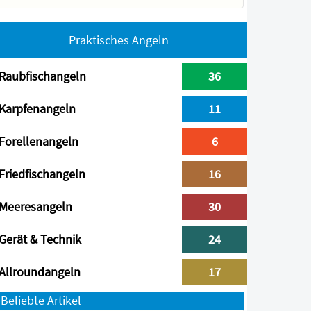
Praktisches Angeln
Raubfischangeln
36
Karpfenangeln
11
Forellenangeln
6
Friedfischangeln
16
Meeresangeln
30
Gerät & Technik
24
Allroundangeln
17
Beliebte Artikel