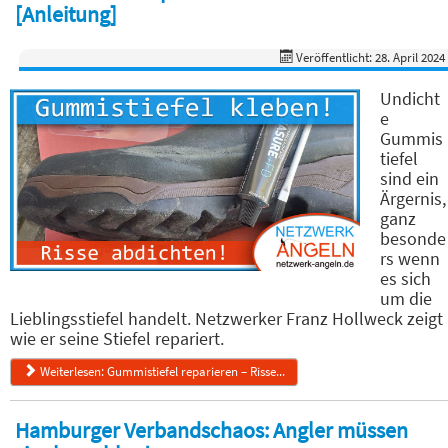
[Anleitung]
Veröffentlicht: 28. April 2024
Undicht
e
Gummis
tiefel
sind ein
Ärgernis,
ganz
besonde
rs wenn
es sich
um die
Lieblingsstiefel handelt. Netzwerker Franz Hollweck zeigt
wie er seine Stiefel repariert.
Weiterlesen: Gummistiefel reparieren – Risse...
Hamburger Verbandschaos: Angler müssen