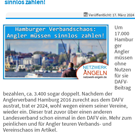
sinnlos zahlen!
Veröffentlicht: 17. März 2024
Um
17.000
Hambur
ger
Angler
müssen
ohne
Nutzen
für sie
DAFV-
Beitrag
bezahlen, ca. 3.400 sogar doppelt. Nachdem der
Anglerverband Hamburg 2016 zurecht aus dem DAFV
austrat, trat er 2024, wohl wegen einem seiner Vereine,
wieder ein. Dieser trat zuvor über einen anderen
Landesverband schon einmal in den DAFV ein. Mehr zum
peinlichen und für Angler teuren Verbands- und
Vereinschaos im Artikel.