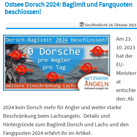
Ostsee Dorsch 2024: Baglimit und Fangquoten
beschlossen!
Veröffentlicht: 24. Oktober 2023
Am 23.
10. 2023
hat der
EU-
Ministerr
at
entschie
den: Ab
2024 kein Dorsch mehr für Angler und weiter starke
Beschränkung beim Lachsangeln. Details und
Hintergründe zum Baglimit Dorsch und Lachs und den
Fangqouten 2024 erfahrt ihr im Artikel.