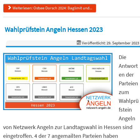
Weiterlesen: Ostsee Dorsch 2024: Baglimit und...
Wahlprüfstein Angeln Hessen 2023
Veröffentlicht: 29. September 2023
Die
Antwort
en der
Parteien
zum
Wahlprü
fstein
Angeln
von Netzwerk Angeln zur Landtagswahl in Hessen sind
eingetroffen. 4 der 7 angemailten Parteien haben