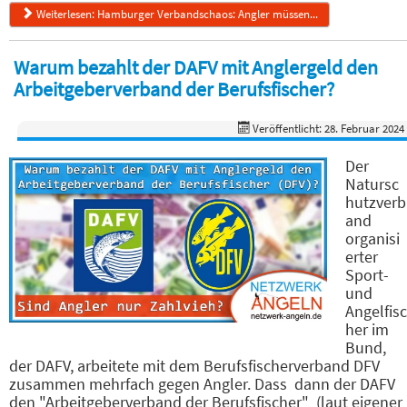
Weiterlesen: Hamburger Verbandschaos: Angler müssen...
Warum bezahlt der DAFV mit Anglergeld den
Arbeitgeberverband der Berufsfischer?
Veröffentlicht: 28. Februar 2024
Der
Natursc
hutzverb
and
organisi
erter
Sport-
und
Angelfisc
her im
Bund,
der DAFV, arbeitete mit dem Berufsfischerverband DFV
zusammen mehrfach gegen Angler. Dass dann der DAFV
den "Arbeitgeberverband der Berufsfischer" (laut eigener