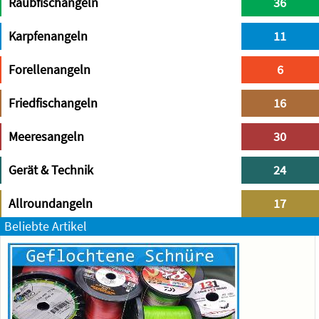
Raubfischangeln
36
Karpfenangeln
11
Forellenangeln
6
Friedfischangeln
16
Meeresangeln
30
Gerät & Technik
24
Allroundangeln
17
Beliebte Artikel