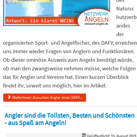
Natursc
hutzverb
andes
der
organisierten Sport- und Angelfischer, des DAFV, erreichen
uns immer wieder Fragen von Anglern und Funktionären.
Ob dieser ominöse Ausweis zum Angeln benötigt würde,
ob man den zwangsweise nehmen müsse, welche Folgen
das für Angler und Vereine hat. Einen kurzen Überblick
findet ihr, soweit uns möglich, hier im Artikel.
Weiterlesen: Brauchen Angler einen DAFV...
Angler sind die Tollsten, Besten und Schönsten
- aus Spaß am Angeln!
Veröffentlicht: 15. August 2023