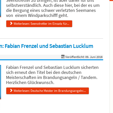
Seenotretter zu bringen, ist aber daher für uns
selbstverständlich. Auch diese hier, bei der es um
die Bergung eines schwer verletzten Seemanes
von einem Windparkschifff geht.
Weiterlesen: Seenotretter im Einsatz für...
: Fabian Frenzel und Sebastian Lucklum
Veröffentlicht: 09. Juni 2018
Fabian Frenzel und Sebastian Lucklum sicherten
sich erneut den Titel bei den deutschen
Meisterschaften im Brandungsangeln / Tandem.
Herzlichen Glückwunsch.
Weiterlesen: Deutsche Meister im Brandungsangeln:...