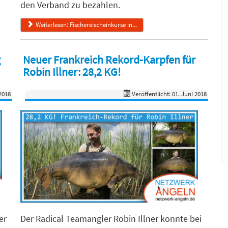
den Verband zu bezahlen.
Weiterlesen: Fischereischeinkurse in...
g
Neuer Frankreich Rekord-Karpfen für
Robin Illner: 28,2 KG!
 2018
Veröffentlicht: 01. Juni 2018
er
Der Radical Teamangler Robin Illner konnte bei