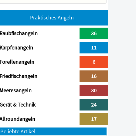
Praktisches Angeln
Raubfischangeln
36
Karpfenangeln
11
Forellenangeln
6
Friedfischangeln
16
Meeresangeln
30
Gerät & Technik
24
Allroundangeln
17
Beliebte Artikel