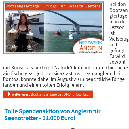
Bei den
Bootsan
glertage
n an der
Ostsee
ist
Vielseitig
keit
gefragt.
Es wird
sowohl
mit Kunst- als auch mit Naturködern auf unterschiedliche
Zielfische geangelt. Jessica Castens, Teamanglerin bei
Pontos, konnte dabei im August 2018 beachtliche Fänge
landen und einen tollen Erfolg feiern.
Weiterlesen: Bootsanglertage des DMV: Erfolg für...
Tolle Spendenaktion von Anglern für
Seenotretter - 11.000 Euro!