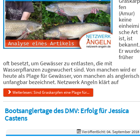
Graskarp
fen
(Amur)
keine
einheimi
sche Art
ist, ist
bekannt.
Er wurde
früher
oft besetzt, um Gewässer zu entlasten, die mit
Wasserpflanzen zugewuchert sind. Von manchen wird er
heute als Plage für Gewässer, von manchen als anglerisch
unfangbar bezeichnet. Netzwerk Angeln klärt auf
Weiterlesen: Sind Graskarpfen eine Plage für...
Bootsanglertage des DMV: Erfolg für Jessica
Castens
Veröffentlicht: 04. September 2018