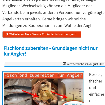
Mitglieder. Wechselseitig können die Mitglieder der
Verbände beim jeweils anderen Verband nun vergünstigte
Angelkarten erhalten. Gerne bringen wir solche
Meldungen zu Kooperationen zum Wohle der Angler
Weiterlesen: Mehr Service für Angler in Hamburg und...
Fischfond zubereiten - Grundlagen nicht nur
für Angler!
Veröffentlicht: 29. August 2018
Besser,
frischer
und
einfache
r als