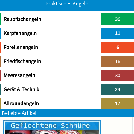
Praktisches Angeln
Raubfischangeln
36
Karpfenangeln
11
Forellenangeln
6
Friedfischangeln
16
Meeresangeln
30
Gerät & Technik
24
Allroundangeln
17
Beliebte Artikel