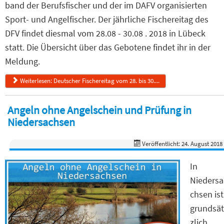
band der Berufsfischer und der im DAFV organisierten
Sport- und Angelfischer. Der jährliche Fischereitag des
DFV findet diesmal vom 28.08 - 30.08 . 2018 in Lübeck
statt. Die Übersicht über das Gebotene findet ihr in der
Meldung.
Weiterlesen: Deutscher Fischereitag vom 28. bis 30....
Angeln ohne Angelschein und Prüfung in
Niedersachsen
Veröffentlicht: 24. August 2018
In
Niedersa
chsen ist
grundsät
zlich