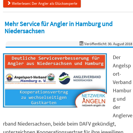
Weiterlesen: Der Angler als Glücksexperte
Mehr Service für Angler in Hamburg und
Niedersachsen
Veröffentlicht: 30. August 2018
Der
Angelsp
ort-
Verband
Hambur
g und
der
Anglerve
rband Niedersachsen, beide beim DAFV gekündigt,
unterzeichnen Kooperationsvertrag für ihre jeweiligen