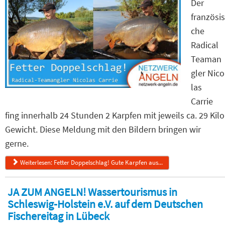
Der
französis
che
Radical
Teaman
gler Nico
las
Carrie
fing innerhalb 24 Stunden 2 Karpfen mit jeweils ca. 29 Kilo
Gewicht. Diese Meldung mit den Bildern bringen wir
gerne.
Weiterlesen: Fetter Doppelschlag! Gute Karpfen aus...
JA ZUM ANGELN! Wassertourismus in
Schleswig-Holstein e.V. auf dem Deutschen
Fischereitag in Lübeck