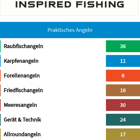
Praktisches Angeln
Raubfischangeln
36
Karpfenangeln
11
Forellenangeln
6
Friedfischangeln
16
Meeresangeln
30
Gerät & Technik
24
Allroundangeln
17