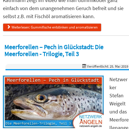
Kathmann zeigt im Video wie man Gummiköder ganz
einfach von dem unangenehmen Geruch befreit und sie
selbst z.B. mit Fischöl aromatisieren kann.
Weiterlesen: Gummifische entstinken und aromatisieren
Meerforellen – Pech in Glückstadt: Die
Meerforellen - Trilogie, Teil 3
Veröffentlicht: 25. Mai 2019
Netzwer
ker
Stefan
Weigelt
und das
Meerfore
llenange