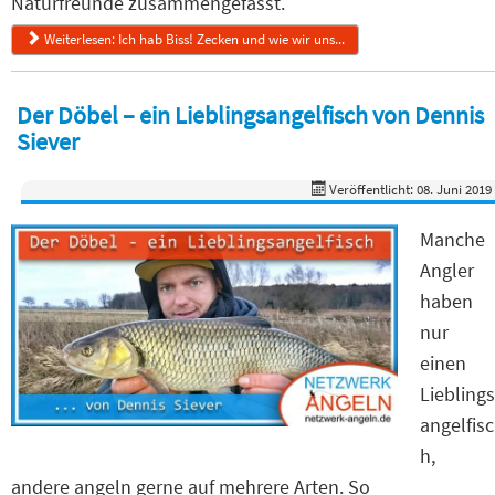
Naturfreunde zusammengefasst.
Weiterlesen: Ich hab Biss! Zecken und wie wir uns...
Der Döbel – ein Lieblingsangelfisch von Dennis
Siever
Veröffentlicht: 08. Juni 2019
Manche
Angler
haben
nur
einen
Lieblings
angelfisc
h,
andere angeln gerne auf mehrere Arten. So