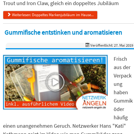
Trout und Iron Claw, gleich ein doppeltes Jubiläum
Weiterlesen: Doppeltes Markenjubiläum im Hause...
Gummifische entstinken und aromatisieren
Veröffentlicht: 27. Mai 2019
Frisch
aus der
Verpack
ung
haben
Gummik
öder
häufig
einen unangenehmen Geruch. Netzwerker Hans "Kati"