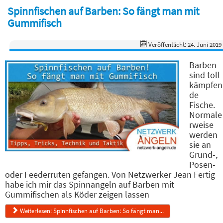
Spinnfischen auf Barben: So fängt man mit
Gummifisch
Veröffentlicht: 24. Juni 2019
Barben
sind toll
kämpfen
de
Fische.
Normale
rweise
werden
sie an
Grund-,
Posen-
oder Feederruten gefangen. Von Netzwerker Jean Fertig
habe ich mir das Spinnangeln auf Barben mit
Gummifischen als Köder zeigen lassen
Weiterlesen: Spinnfischen auf Barben: So fängt man...