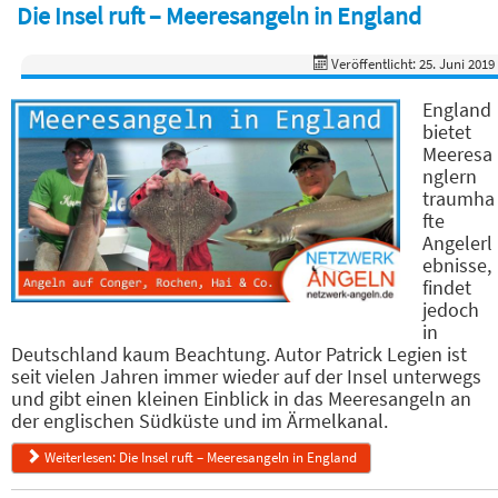
Die Insel ruft – Meeresangeln in England
Veröffentlicht: 25. Juni 2019
England
bietet
Meeresa
nglern
traumha
fte
Angelerl
ebnisse,
findet
jedoch
in
Deutschland kaum Beachtung. Autor Patrick Legien ist
seit vielen Jahren immer wieder auf der Insel unterwegs
und gibt einen kleinen Einblick in das Meeresangeln an
der englischen Südküste und im Ärmelkanal.
Weiterlesen: Die Insel ruft – Meeresangeln in England