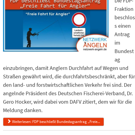
Die FDP-
Fraktion
beschlos
s einen
Antrag
im
Bundest
ag
einzubringen, damit Anglern Durchfahrt auf Wegen und
Straßen gewährt wird, die durchfahrtsbeschränkt, aber für
den land- und forstwirtschaftlichen Verkehr frei sind. Der
angelnde Präsident des Deutschen Fischerei-Verband, Dr.
Gero Hocker, wird dabei vom DAFV zitiert, dem wir für die
Meldung danken.
Weiterlesen: FDP beschließt Bundestagsantrag „Freie...