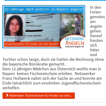
In den
Ferien
gemeins
am
angeln
gehen.
Darauf
freuten
sich
Vater
und
Tochter schon lange, doch sie hatten die Rechnung ohne
die bayerische Bürokratie gemacht.
Dem 12-jährigen Mädchen aus Österreich wollte man in
Bayern keinen Fischereischein erteilen. Netzwerker
Franz Hollweck nahm sich der Sache an und konnte am
Ende tatsächlich zum ersehnten Jugendfischereischein
verhelfen.
Weiterlesen: Fischereischein für Kinder aus dem...