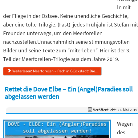
ln mit
der Fliege in der Ostsee. Keine unendliche Geschichte,
aber eine tolle Trilogie. (Fast) jedes Frühjahr ist Stefan mit
Freunden unterwegs, um den Meerforellen
nachzustellen.Unnachahmlich seine stimmungsvollen
Bilder und seine Texte zum "miterleben". Hier ist der 3.
Teil der Meerforellen-Trilogie aus dem Jahre 2019.
Weiterlesen: Meerforellen – Pech in Glückstadt: Die...
Rettet die Dove Elbe – Ein (Angel)Paradies soll
abgelassen werden
Veröffentlicht: 21. Mai 2019
Wegen
des