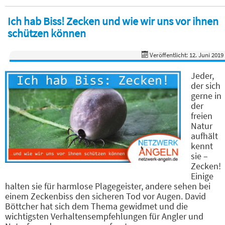
Ich hab Biss! Zecken und wie wir uns vor ihnen
schützen können
Veröffentlicht: 12. Juni 2019
Jeder,
der sich
gerne in
der
freien
Natur
aufhält
kennt
sie –
Zecken!
Einige
halten sie für harmlose Plagegeister, andere sehen bei
einem Zeckenbiss den sicheren Tod vor Augen. David
Böttcher hat sich dem Thema gewidmet und die
wichtigsten Verhaltensempfehlungen für Angler und