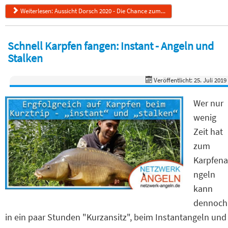
Weiterlesen: Aussicht Dorsch 2020 - Die Chance zum...
Schnell Karpfen fangen: Instant - Angeln und
Stalken
Veröffentlicht: 25. Juli 2019
Wer nur
wenig
Zeit hat
zum
Karpfena
ngeln
kann
dennoch
in ein paar Stunden "Kurzansitz", beim Instantangeln und