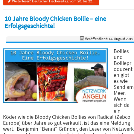
Weiterlesen: Deutscher Fischereitag vom 20. bis 22....
10 Jahre Bloody Chicken Boilie – eine
Erfolgsgeschichte!
Veröffentlicht: 14. August 2019
Boilies
und
Boiliepr
oduzent
en gibt
es wie
Sand am
Meer.
Wenn
sich da
ein
Köder wie die Bloody Chicken Boilies von Radical (Zebco
Europe) über Jahre so gut verkauft, ist das eine Meldung
wert. Benjamin "Benni" Gründer, den Leser von Netzwerk