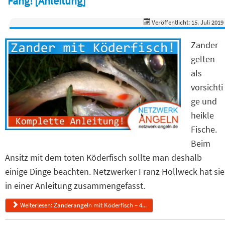
Fang! [Anleitung]
Veröffentlicht: 15. Juli 2019
Zander
gelten
als
vorsichti
ge und
heikle
Fische.
Beim
Ansitz mit dem toten Köderfisch sollte man deshalb
einige Dinge beachten. Netzwerker Franz Hollweck hat sie
in einer Anleitung zusammengefasst.
Weiterlesen: Zanderangeln mit Köderfisch – 4...