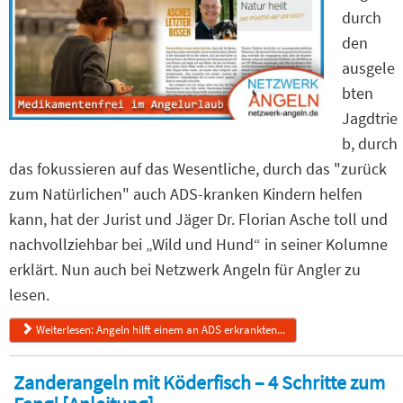
durch
den
ausgele
bten
Jagdtrie
b, durch
das fokussieren auf das Wesentliche, durch das "zurück
zum Natürlichen" auch ADS-kranken Kindern helfen
kann, hat der Jurist und Jäger Dr. Florian Asche toll und
nachvollziehbar bei „Wild und Hund“ in seiner Kolumne
erklärt. Nun auch bei Netzwerk Angeln für Angler zu
lesen.
Weiterlesen: Angeln hilft einem an ADS erkrankten...
Zanderangeln mit Köderfisch – 4 Schritte zum