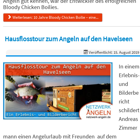
Angeln gut kennen, war der Entwickler des erfolgreichen
Bloody Chicken Boilies.
Weiterlesen: 10 Jahre Bloody Chicken Boilie – eine...
Hausflosstour zum Angeln auf den Havelseen
Veröffentlicht: 15. August 2019
In einem
Erlebnis-
und
Bilderbe
richt
schildert
Andreas
Zimmer
mann einen Angelurlaub mit Freunden auf dem