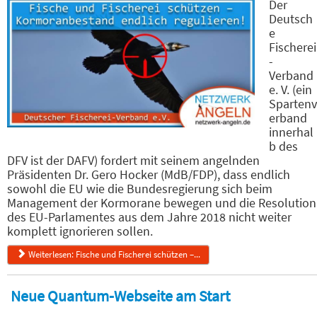
Der
Deutsch
e
Fischerei
-
Verband
e. V. (ein
Spartenv
erband
innerhal
b des
DFV ist der DAFV) fordert mit seinem angelnden
Präsidenten Dr. Gero Hocker (MdB/FDP), dass endlich
sowohl die EU wie die Bundesregierung sich beim
Management der Kormorane bewegen und die Resolution
des EU-Parlamentes aus dem Jahre 2018 nicht weiter
komplett ignorieren sollen.
Weiterlesen: Fische und Fischerei schützen –...
Neue Quantum-Webseite am Start