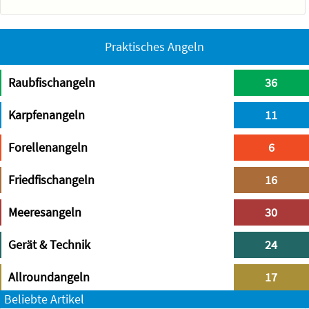
Praktisches Angeln
Raubfischangeln
36
Karpfenangeln
11
Forellenangeln
6
Friedfischangeln
16
Meeresangeln
30
Gerät & Technik
24
Allroundangeln
17
Beliebte Artikel