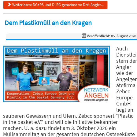
Weiterlesen: DGzRS und DLRG gemeinsam: Drei Angler...
Dem Plastikmüll an den Kragen
Veröffentlicht: 05. August 2020
Auch
Dienstlei
stern der
Angler
wie der
Angelger
ätefirma
Zebco
Europe
GmbH
liegt an
sauberen Gewässern und Ufern. Zebco sponsert "Plastic
in the basket e.V." und will die Initiative bekannter
machen. U. a. dazu findet am 3. Oktober 2020 ein
Müllsammeltag an der gesamten deutschen Ostseeküste