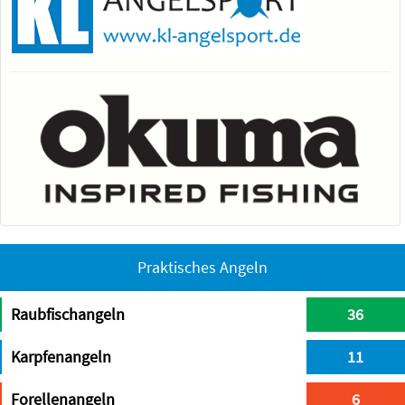
Praktisches Angeln
Raubfischangeln
36
Karpfenangeln
11
Forellenangeln
6