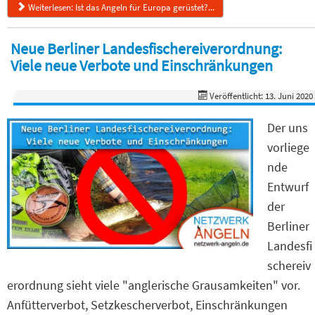
Weiterlesen: Ist das Angeln für Europa gerüstet?...
Neue Berliner Landesfischereiverordnung:
Viele neue Verbote und Einschränkungen
Veröffentlicht: 13. Juni 2020
Der uns
vorliege
nde
Entwurf
der
Berliner
Landesfi
schereiv
erordnung sieht viele "anglerische Grausamkeiten" vor.
Anfütterverbot, Setzkescherverbot, Einschränkungen