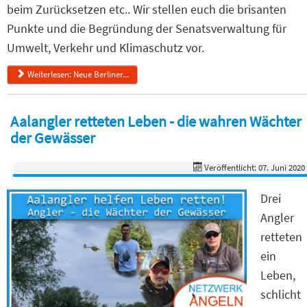
beim Zurücksetzen etc.. Wir stellen euch die brisanten
Punkte und die Begründung der Senatsverwaltung für
Umwelt, Verkehr und Klimaschutz vor.
Weiterlesen: Neue Berliner...
Aalangler retteten Leben - die wahren Wächter
der Gewässer
Veröffentlicht: 07. Juni 2020
Drei
Angler
retteten
ein
Leben,
schlicht