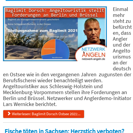
Einmal
mehr
steht zu
befürcht
en, dass
Angler
und der
Angelto
urismus
an der
deutsch
en Ostsee wie in den vergangenen Jahren zugunsten der
Berufsfischerei wieder benachteiligt werden.
Angeltouristiker aus Schleswig-Holstein und
Mecklenburg-Vorpommern stellen ihre Forderungen an
Berlin und Brüssel. Netzwerker und Anglerdemo-Initiator
Lars Wernicke berichtet.
Weiterlesen: Baglimit Dorsch Ostsee 2021:...
Fische töten in Sachsen: Herzstich verboten?