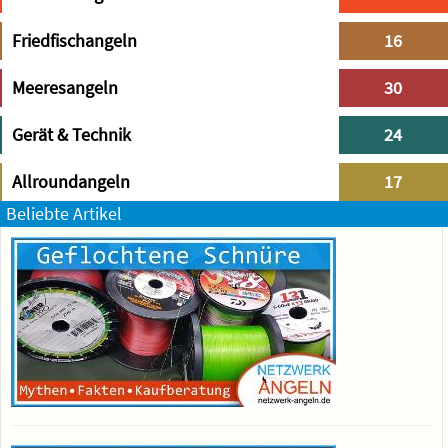
Friedfischangeln
16
Meeresangeln
30
Gerät & Technik
24
Allroundangeln
17
Beliebte Artikel