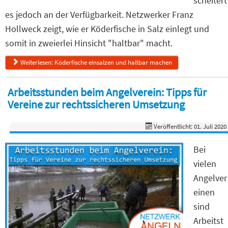
scheitert
es jedoch an der Verfügbarkeit. Netzwerker Franz
Hollweck zeigt, wie er Köderfische in Salz einlegt und
somit in zweierlei Hinsicht "haltbar" macht.
Weiterlesen: Köderfische einsalzen und haltbar machen
Arbeitsstunden beim Angelverein: Tipps für
Vereine zur rechtssicheren Umsetzung
Veröffentlicht: 01. Juli 2020
Bei
vielen
Angelver
einen
sind
Arbeitst