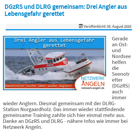
DGzRS und DLRG gemeinsam: Drei Angler aus
Lebensgefahr gerettet
Veröffentlicht: 05. August 2020
Gerade
an Ost-
und
Nordsee
helfen
die
Seenotr
etter
(DGzRS)
auch
immer
wieder Anglern. Diesmal gemeinsam mit der DLRG-
Station Norgaardholz. Das immer wieder stattfindende
gemeinsame Training zahlte sich hier einmal mehr aus.
Danke an DGzRS und DLRG - nähere Infos wie immer bei
Netzwerk Angeln.