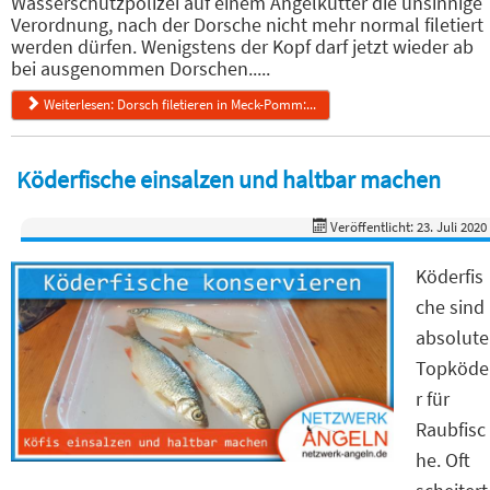
Wasserschutzpolizei auf einem Angelkutter die unsinnige
Verordnung, nach der Dorsche nicht mehr normal filetiert
werden dürfen. Wenigstens der Kopf darf jetzt wieder ab
bei ausgenommen Dorschen.....
Weiterlesen: Dorsch filetieren in Meck-Pomm:...
Köderfische einsalzen und haltbar machen
Veröffentlicht: 23. Juli 2020
Köderfis
che sind
absolute
Topköde
r für
Raubfisc
he. Oft