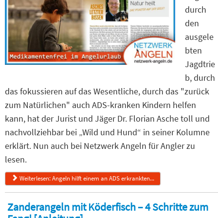
durch
den
ausgele
bten
Jagdtrie
b, durch
das fokussieren auf das Wesentliche, durch das "zurück
zum Natürlichen" auch ADS-kranken Kindern helfen
kann, hat der Jurist und Jäger Dr. Florian Asche toll und
nachvollziehbar bei „Wild und Hund“ in seiner Kolumne
erklärt. Nun auch bei Netzwerk Angeln für Angler zu
lesen.
Weiterlesen: Angeln hilft einem an ADS erkrankten...
Zanderangeln mit Köderfisch – 4 Schritte zum