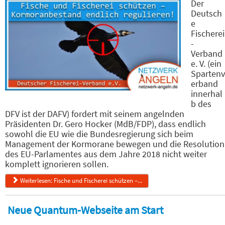
Der
Deutsch
e
Fischerei
-
Verband
e. V. (ein
Spartenv
erband
innerhal
b des
DFV ist der DAFV) fordert mit seinem angelnden
Präsidenten Dr. Gero Hocker (MdB/FDP), dass endlich
sowohl die EU wie die Bundesregierung sich beim
Management der Kormorane bewegen und die Resolution
des EU-Parlamentes aus dem Jahre 2018 nicht weiter
komplett ignorieren sollen.
Weiterlesen: Fische und Fischerei schützen –...
Neue Quantum-Webseite am Start