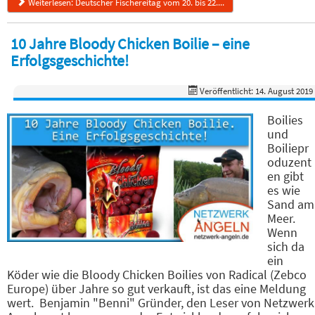
Weiterlesen: Deutscher Fischereitag vom 20. bis 22....
10 Jahre Bloody Chicken Boilie – eine
Erfolgsgeschichte!
Veröffentlicht: 14. August 2019
Boilies
und
Boiliepr
oduzent
en gibt
es wie
Sand am
Meer.
Wenn
sich da
ein
Köder wie die Bloody Chicken Boilies von Radical (Zebco
Europe) über Jahre so gut verkauft, ist das eine Meldung
wert. Benjamin "Benni" Gründer, den Leser von Netzwerk