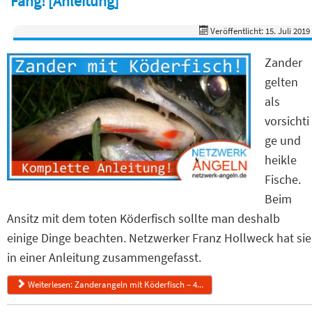
Fang! [Anleitung]
Veröffentlicht: 15. Juli 2019
Zander
gelten
als
vorsichti
ge und
heikle
Fische.
Beim
Ansitz mit dem toten Köderfisch sollte man deshalb
einige Dinge beachten. Netzwerker Franz Hollweck hat sie
in einer Anleitung zusammengefasst.
Weiterlesen: Zanderangeln mit Köderfisch – 4...