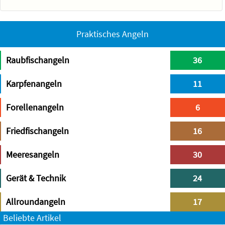
Praktisches Angeln
Raubfischangeln
36
Karpfenangeln
11
Forellenangeln
6
Friedfischangeln
16
Meeresangeln
30
Gerät & Technik
24
Allroundangeln
17
Beliebte Artikel