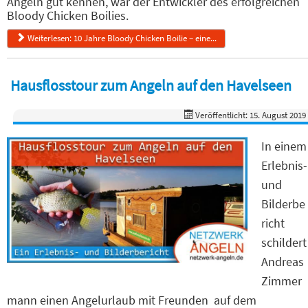
Angeln gut kennen, war der Entwickler des erfolgreichen
Bloody Chicken Boilies.
Weiterlesen: 10 Jahre Bloody Chicken Boilie – eine...
Hausflosstour zum Angeln auf den Havelseen
Veröffentlicht: 15. August 2019
In einem
Erlebnis-
und
Bilderbe
richt
schildert
Andreas
Zimmer
mann einen Angelurlaub mit Freunden auf dem