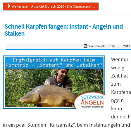
Weiterlesen: Aussicht Dorsch 2020 - Die Chance zum...
Schnell Karpfen fangen: Instant - Angeln und
Stalken
Veröffentlicht: 25. Juli 2019
Wer nur
wenig
Zeit hat
zum
Karpfena
ngeln
kann
dennoch
in ein paar Stunden "Kurzansitz", beim Instantangeln und