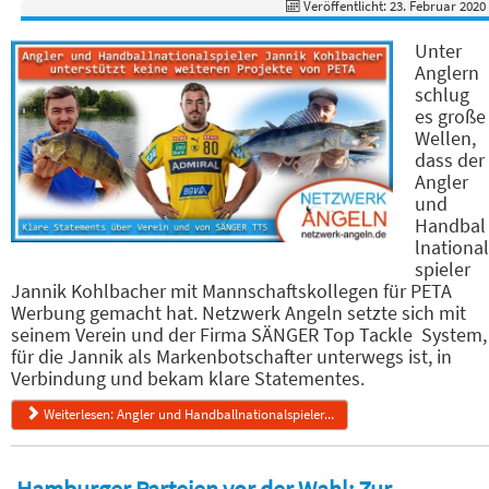
Veröffentlicht: 23. Februar 2020
Unter
Anglern
schlug
es große
Wellen,
dass der
Angler
und
Handbal
lnational
spieler
Jannik Kohlbacher mit Mannschaftskollegen für PETA
Werbung gemacht hat. Netzwerk Angeln setzte sich mit
seinem Verein und der Firma SÄNGER Top Tackle System,
für die Jannik als Markenbotschafter unterwegs ist, in
Verbindung und bekam klare Statementes.
Weiterlesen: Angler und Handballnationalspieler...
Hamburger Parteien vor der Wahl: Zur