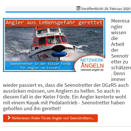
Veröffentlicht: 29. Februar 2020
Meeresa
ngler
wissen
die
Arbeit
der
Seenotr
etter zu
schätzen
. Denn
immer
wieder passiert es, dass die Seenotretter der DGzRS auch
ausrücken müssen, um Anglern zu helfen. So auch in
diesem Fall in der Kieler Förde. Ein Angler kenterte wohl
mit einem Kayak mit Pedalantrieb - Seenotretter haben
geholfen und ihn gerettet!
Weiterlesen: Kieler Förde: Angler von Seenotrettern...