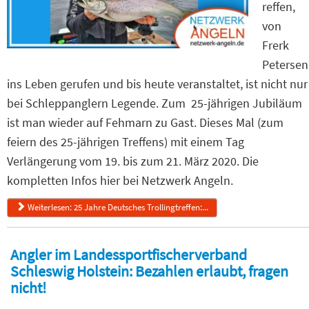
reffen,
von
Frerk
Petersen
ins Leben gerufen und bis heute veranstaltet, ist nicht nur
bei Schleppanglern Legende. Zum 25-jährigen Jubiläum
ist man wieder auf Fehmarn zu Gast. Dieses Mal (zum
feiern des 25-jährigen Treffens) mit einem Tag
Verlängerung vom 19. bis zum 21. März 2020. Die
kompletten Infos hier bei Netzwerk Angeln.
Weiterlesen: 25 Jahre Deutsches Trollingtreffen:...
Angler im Landessportfischerverband
Schleswig Holstein: Bezahlen erlaubt, fragen
nicht!