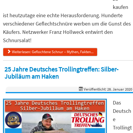
kaufen
ist heutzutage eine echte Herausforderung. Hunderte
verschiedener Geflechtschnüre werben um die Gunst des
Käufers. Netzwerker Franz Hollweck entwirrt den
Schnursalat!
Weiterlesen: Geflochtene Schnur – Mythen, Fakten...
25 Jahre Deutsches Trollingtreffen: Silber-
Jubiläum am Haken
Veröffentlicht: 28. Januar 2020
Das
Deutsch
e
Trollingt