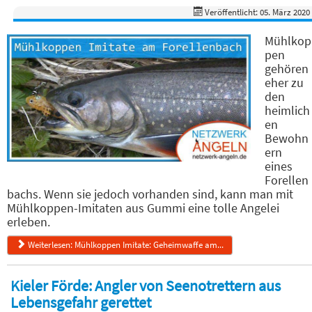
Veröffentlicht: 05. März 2020
Mühlkop
pen
gehören
eher zu
den
heimlich
en
Bewohn
ern
eines
Forellen
bachs. Wenn sie jedoch vorhanden sind, kann man mit
Mühlkoppen-Imitaten aus Gummi eine tolle Angelei
erleben.
Weiterlesen: Mühlkoppen Imitate: Geheimwaffe am...
Kieler Förde: Angler von Seenotrettern aus
Lebensgefahr gerettet