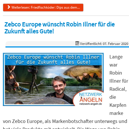
Weiterlesen: Friedfischköder: Dips aus dem...
Zebco Europe wünscht Robin Illner für die
Zukunft alles Gute!
Veröffentlicht: 07. Februar 2020
Lange
war
Robin
Illner für
Radical,
die
Karpfen
marke
von Zebco Europe, als Markenbotschafter unterwegs und