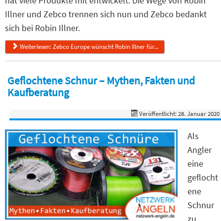
hat viele Produkte mit entwickelt. Die Wege von Robin
Illner und Zebco trennen sich nun und Zebco bedankt
sich bei Robin Illner.
Weiterlesen: Zebco Europe wünscht Robin Illner für...
Geflochtene Schnur – Mythen, Fakten und
Kaufberatung
Veröffentlicht: 28. Januar 2020
Als
Angler
eine
geflocht
ene
Schnur
zu