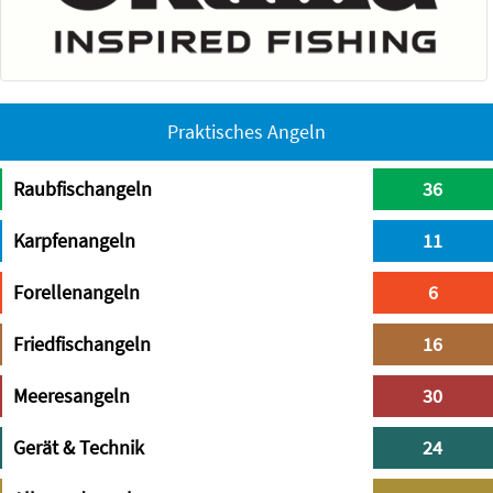
Praktisches Angeln
Raubfischangeln
36
Karpfenangeln
11
Forellenangeln
6
Friedfischangeln
16
Meeresangeln
30
Gerät & Technik
24