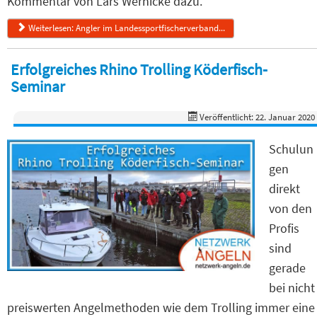
Kommentar von Lars Wernicke dazu.
Weiterlesen: Angler im Landessportfischerverband...
Erfolgreiches Rhino Trolling Köderfisch-
Seminar
Veröffentlicht: 22. Januar 2020
Schulun
gen
direkt
von den
Profis
sind
gerade
bei nicht
preiswerten Angelmethoden wie dem Trolling immer eine