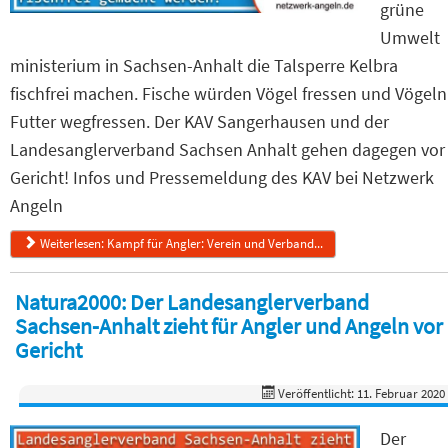
grüne
Umwelt
ministerium in Sachsen-Anhalt die Talsperre Kelbra
fischfrei machen. Fische würden Vögel fressen und Vögeln
Futter wegfressen. Der KAV Sangerhausen und der
Landesanglerverband Sachsen Anhalt gehen dagegen vor
Gericht! Infos und Pressemeldung des KAV bei Netzwerk
Angeln
Weiterlesen: Kampf für Angler: Verein und Verband...
Natura2000: Der Landesanglerverband
Sachsen-Anhalt zieht für Angler und Angeln vor
Gericht
Veröffentlicht: 11. Februar 2020
Der