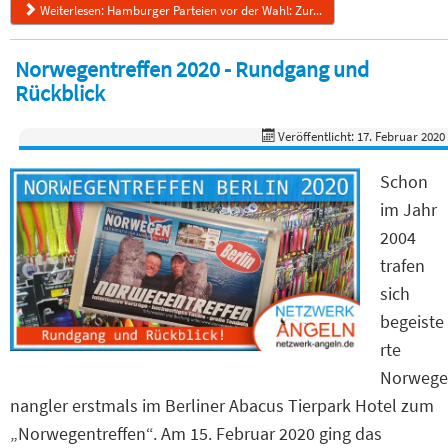
Weiterlesen: Hamburger Parteien vor der Wahl: Zur...
Norwegentreffen 2020 - Rundgang und
Rückblick
Veröffentlicht: 17. Februar 2020
Schon
im Jahr
2004
trafen
sich
begeiste
rte
Norwege
nangler erstmals im Berliner Abacus Tierpark Hotel zum
„Norwegentreffen“. Am 15. Februar 2020 ging das