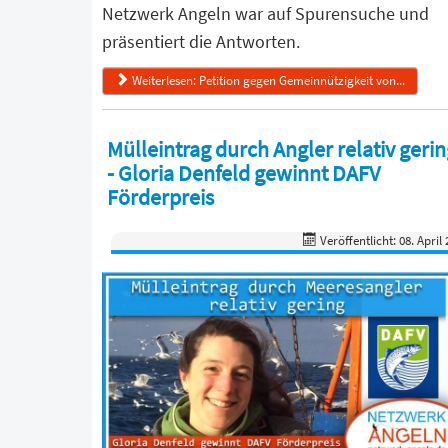
Netzwerk Angeln war auf Spurensuche und
präsentiert die Antworten.
Weiterlesen: Petition gegen Gemeinnützigkeit von...
Mülleintrag durch Angler relativ geri
- Gloria Denfeld gewinnt DAFV
Förderpreis
Veröffentlicht: 08. April