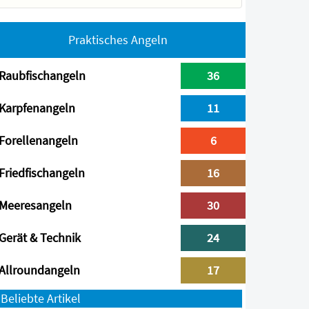
Praktisches Angeln
Raubfischangeln
36
Karpfenangeln
11
Forellenangeln
6
Friedfischangeln
16
Meeresangeln
30
Gerät & Technik
24
Allroundangeln
17
Beliebte Artikel