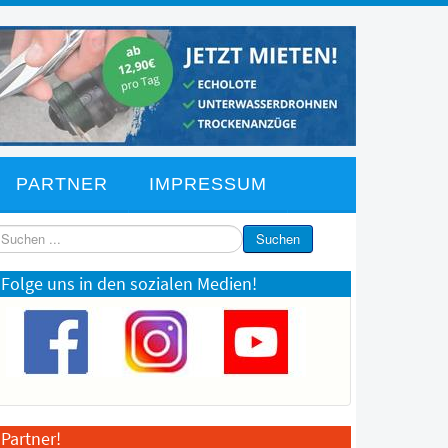
PARTNER
IMPRESSUM
chen
Suchen
Folge uns in den sozialen Medien!
Partner!