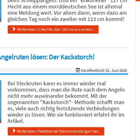
beim Schleppangeln. Und ein "erworfener" 127 cm
Hecht aus einem norrddeutschen See ist allemal
eine Meldung wert. Vor allem dann, wenn dazu am
gleichen Tag noch ein zweiter mit 123 cm kommt!
Weiterlesen: 2 Hechte über 120 cm aus einem...
ngelruten lösen: Der Kackstorch!
Veröffentlicht: 01. Juni 2020
Bei Steckruten kann es immer wieder mal
vorkommen, dass man die Rute nach dem Angeln
nicht mehr auseinander bekommt. Mit der
sogenannten "Kackstorch"- Methode schafft man
es, viele auch richtig festsitzende Verbindungen
wieder zu lösen. Wie sie funktioniert erfahrt ihr im
Artikel.
Weiterlesen: Festsitzende Steckverbindungen bei...