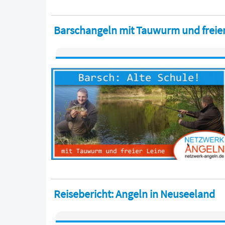
Barschangeln mit Tauwurm und freier 
Reisebericht: Angeln in Neuseeland