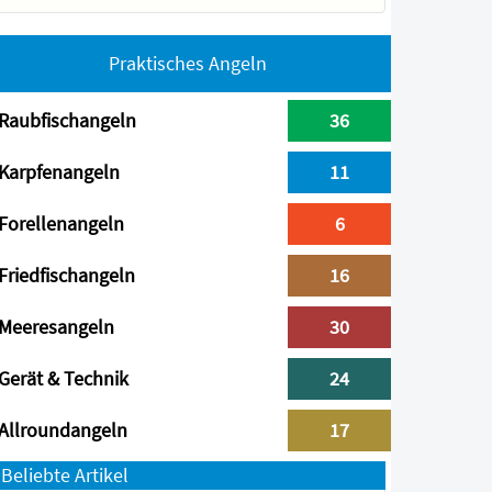
Praktisches Angeln
Raubfischangeln
36
Karpfenangeln
11
Forellenangeln
6
Friedfischangeln
16
Meeresangeln
30
Gerät & Technik
24
Allroundangeln
17
Beliebte Artikel