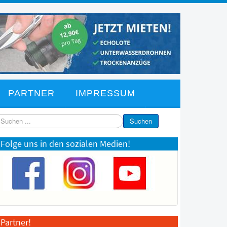
PARTNER
IMPRESSUM
chen
Suchen
Folge uns in den sozialen Medien!
Partner!