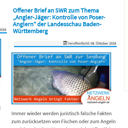
Offener Brief an SWR zum Thema
„Angler-Jäger: Kontrolle von Poser-
Anglern“ der Landesschau Baden-
Württemberg
2018
Veröffentlicht: 08. Oktober 2018
t
Immer wieder werden juristisch falsche Fakten
zum zurücksetzen von Fischen oder zum Angeln