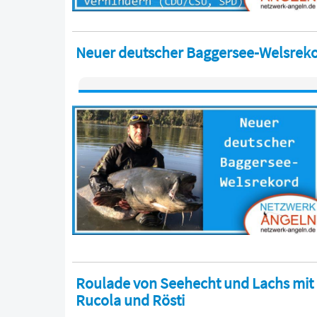
Neuer deutscher Baggersee-Welsrek
Roulade von Seehecht und Lachs mit R
Rucola und Rösti