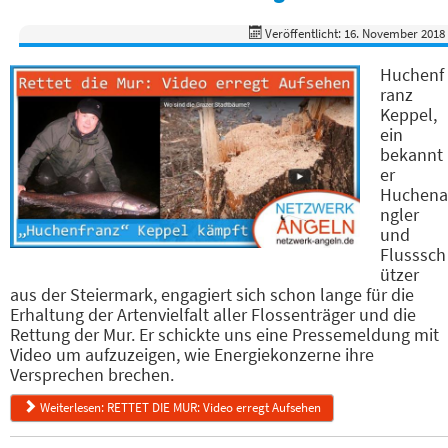
Veröffentlicht: 16. November 2018
Huchenf
ranz
Keppel,
ein
bekannt
er
Huchena
ngler
und
Flusssch
ützer
aus der Steiermark, engagiert sich schon lange für die
Erhaltung der Artenvielfalt aller Flossenträger und die
Rettung der Mur. Er schickte uns eine Pressemeldung mit
Video um aufzuzeigen, wie Energiekonzerne ihre
Versprechen brechen.
Weiterlesen: RETTET DIE MUR: Video erregt Aufsehen