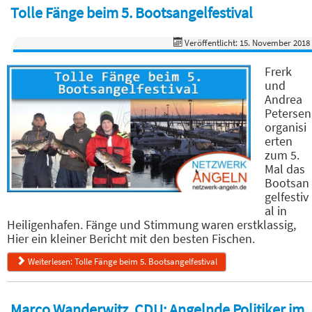
Tolle Fänge beim 5. Bootsangelfestival
Veröffentlicht: 15. November 2018
Frerk
und
Andrea
Petersen
organisi
erten
zum 5.
Mal das
Bootsan
gelfestiv
al in
Heiligenhafen. Fänge und Stimmung waren erstklassig,
Hier ein kleiner Bericht mit den besten Fischen.
Weiterlesen: Tolle Fänge beim 5. Bootsangelfestival
Marco Wanderwitz, CDU: Angelnde Politiker im