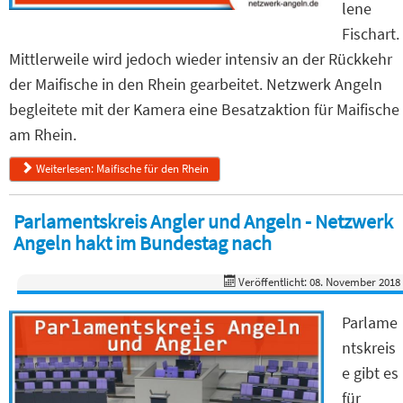
lene
Fischart.
Mittlerweile wird jedoch wieder intensiv an der Rückkehr
der Maifische in den Rhein gearbeitet. Netzwerk Angeln
begleitete mit der Kamera eine Besatzaktion für Maifische
am Rhein.
Weiterlesen: Maifische für den Rhein
Parlamentskreis Angler und Angeln - Netzwerk
Angeln hakt im Bundestag nach
Veröffentlicht: 08. November 2018
Parlame
ntskreis
e gibt es
für