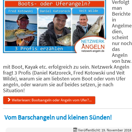
Verfolgt
man
Berichte
in
Angelme
dien,
scheint
nur noch
das
Angeln
von bzw.
mit Boot, Kayak etc. erfolgreich zu sein. Netzwerk Angeln
fragt 3 Profis (Daniel Katzoreck, Fred Kotowski und Veit
Wilde), warum sie am liebsten vom Boot oder vom Ufer
angeln, oder warum sie auf beides setzen, je nach
Situation!
Weiterlesen: Bootsangeln oder Angeln vom Ufer?...
Vom Barschangeln und kleinen Sünden!
Veröffentlicht: 19. November 2018