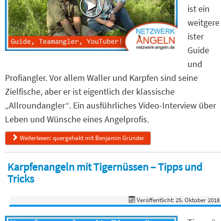
ist ein
weitgere
ister
Guide
und
Profiangler. Vor allem Waller und Karpfen sind seine
Zielfische, aber er ist eigentlich der klassische
„Allroundangler“. Ein ausführliches Video-Interview über
Leben und Wünsche eines Angelprofis.
Weiterlesen: quergehakt mit Benjamin Gründer
Karpfenangeln mit Tigernüssen – Tipps und
Tricks
Veröffentlicht: 25. Oktober 2018