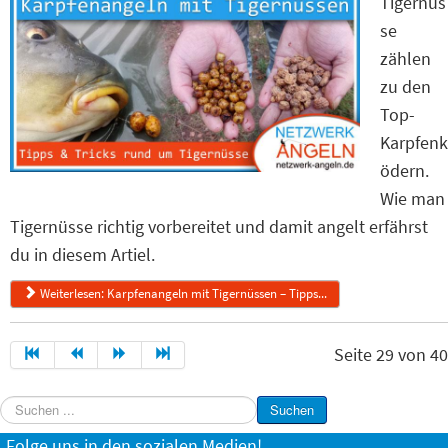
Tigernüs
se
zählen
zu den
Top-
Karpfenk
ödern.
Wie man
Tigernüsse richtig vorbereitet und damit angelt erfährst
du in diesem Artiel.
Weiterlesen: Karpfenangeln mit Tigernüssen – Tipps...
Seite 29 von 40
Suchen
Suchen
...
Folge uns in den sozialen Medien!