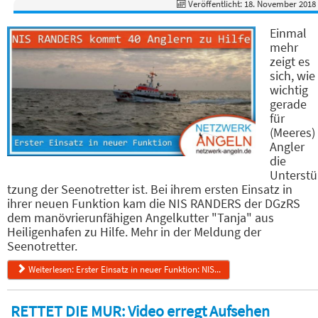
Veröffentlicht: 18. November 2018
Einmal
mehr
zeigt es
sich, wie
wichtig
gerade
für
(Meeres)
Angler
die
Unterstü
tzung der Seenotretter ist. Bei ihrem ersten Einsatz in
ihrer neuen Funktion kam die NIS RANDERS der DGzRS
dem manövrierunfähigen Angelkutter "Tanja" aus
Heiligenhafen zu Hilfe. Mehr in der Meldung der
Seenotretter.
Weiterlesen: Erster Einsatz in neuer Funktion: NIS...
RETTET DIE MUR: Video erregt Aufsehen