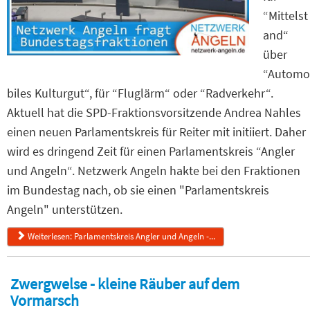
“Mittelst
and“
über
“Automo
biles Kulturgut“, für “Fluglärm“ oder “Radverkehr“.
Aktuell hat die SPD-Fraktionsvorsitzende Andrea Nahles
einen neuen Parlamentskreis für Reiter mit initiiert. Daher
wird es dringend Zeit für einen Parlamentskreis “Angler
und Angeln“. Netzwerk Angeln hakte bei den Fraktionen
im Bundestag nach, ob sie einen "Parlamentskreis
Angeln" unterstützen.
Weiterlesen: Parlamentskreis Angler und Angeln -...
Zwergwelse - kleine Räuber auf dem
Vormarsch