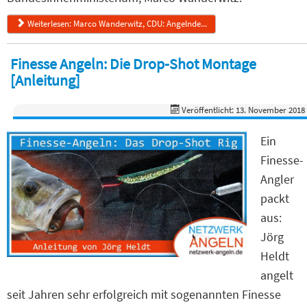
Weiterlesen: Marco Wanderwitz, CDU: Angelnde...
Finesse Angeln: Die Drop-Shot Montage
[Anleitung]
Veröffentlicht: 13. November 2018
Ein
Finesse-
Angler
packt
aus:
Jörg
Heldt
angelt
seit Jahren sehr erfolgreich mit sogenannten Finesse