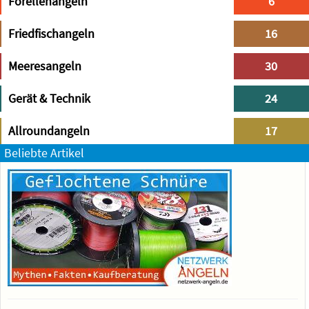
Forellenangeln
6
Friedfischangeln
16
Meeresangeln
30
Gerät & Technik
24
Allroundangeln
17
Beliebte Artikel