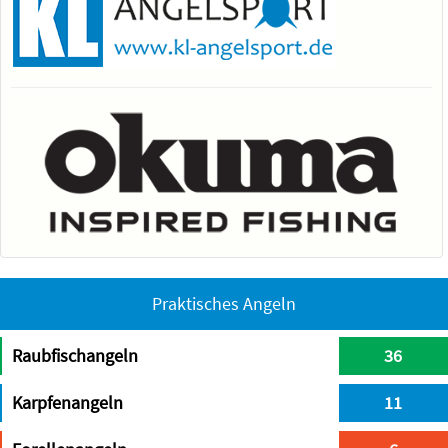
Praktisches Angeln
Raubfischangeln
36
Karpfenangeln
11