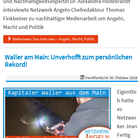
und Nachhaltigkeitsexpertin Dr. Alexandra Hildebrandt
interviewte Netzwerk Angeln Chefredakteur Thomas
Finkbeiner zu nachhaltiger Medienarbeit um Angeln,
Macht und Politik
Weiterlesen: Das Interview – Angeln, Macht, Politik
Waller am Main: Unverhofft zum persönlichen
Rekord!
Veröffentlicht: 30. Oktober 2018
Eigentlic
h hatte
es
Netzwer
ker Jean
Fertig