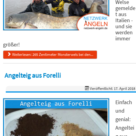
Welse
gemelde
t aus
Italien -
und sie
werden
immer
größer!
Weiterlesen: 265 Zentimeter Monsterwels bei den...
Angelteig aus Forelli
Veröffentlicht: 17. April 2018
Einfach
und
genial:
Angeltei