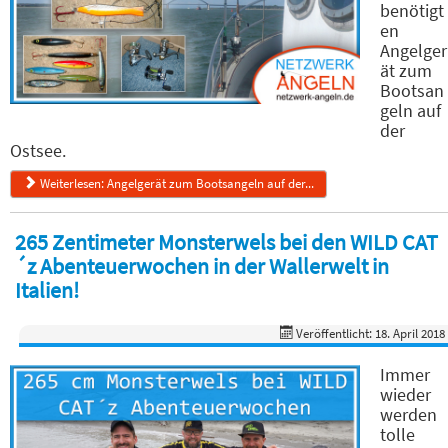
benötigt
en
Angelger
ät zum
Bootsan
geln auf
der
Ostsee.
Weiterlesen: Angelgerät zum Bootsangeln auf der...
265 Zentimeter Monsterwels bei den WILD CAT
´z Abenteuerwochen in der Wallerwelt in
Italien!
Veröffentlicht: 18. April 2018
Immer
wieder
werden
tolle