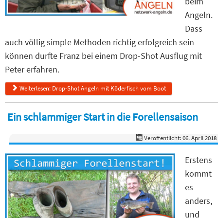
beim
Angeln.
Dass
auch völlig simple Methoden richtig erfolgreich sein
können durfte Franz bei einem Drop-Shot Ausflug mit
Peter erfahren.
Weiterlesen: Drop-Shot Angeln mit Köderfisch vom Boot
Ein schlammiger Start in die Forellensaison
Veröffentlicht: 06. April 2018
Erstens
kommt
es
anders,
und