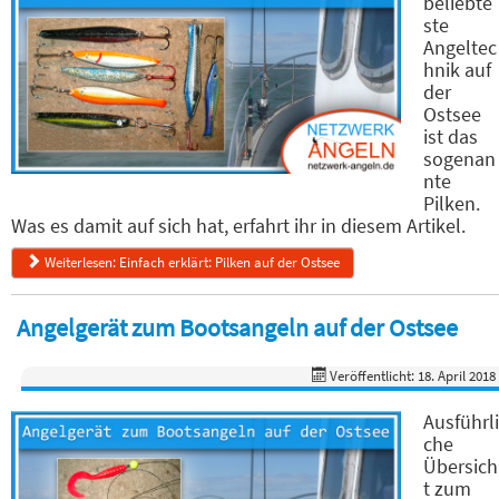
beliebte
ste
Angeltec
hnik auf
der
Ostsee
ist das
sogenan
nte
Pilken.
Was es damit auf sich hat, erfahrt ihr in diesem Artikel.
Weiterlesen: Einfach erklärt: Pilken auf der Ostsee
Angelgerät zum Bootsangeln auf der Ostsee
Veröffentlicht: 18. April 2018
Ausführli
che
Übersich
t zum