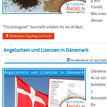
g aus
Forelli.
Wie man
diesen
"Fischmagnet" herstellt erfahrt ihr im Artikel.
Weiterlesen: Angelteig aus Forelli
Angelschein und Lizenzen in Dänemark
Veröffentlicht: 15. April 2018
Dänema
rk ist ein
beliebte
s
Reiseziel
für