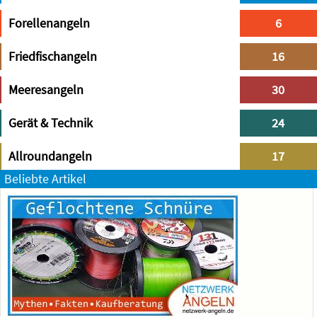
Forellenangeln
6
Friedfischangeln
16
Meeresangeln
30
Gerät & Technik
24
Allroundangeln
17
Beliebte Artikel