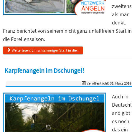
zweitens
als man
denkt.
Franz berichtet von seinem nicht ganz unfallfreien Start in
die Forellensaison.
Weiterlesen: Ein schlammiger Start in die...
Karpfenangeln im Dschungel!
Veröffentlicht: 31. März 2018
Auch in
Deutschl
and gibt
es noch
das ein