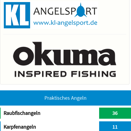
Praktisches Angeln
Raubfischangeln
36
Karpfenangeln
11