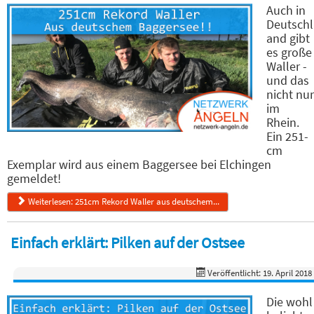
Auch in
Deutschl
and gibt
es große
Waller -
und das
nicht nur
im
Rhein.
Ein 251-
cm
Exemplar wird aus einem Baggersee bei Elchingen
gemeldet!
Weiterlesen: 251cm Rekord Waller aus deutschem...
Einfach erklärt: Pilken auf der Ostsee
Veröffentlicht: 19. April 2018
Die wohl