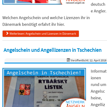
deutsch
e Angler.
Welchen Angelschein und welche Lizenzen ihr in
Dänemark benötigt erfahrt ihr hier.
Weiterlesen: Angelschein und Lizenzen in Dänemark
Angelschein und Angellizenzen in Tschechien
Veröffentlicht: 12. April 2018
Informat
ionen
rund um
Angelsc
heine,
Angelliz