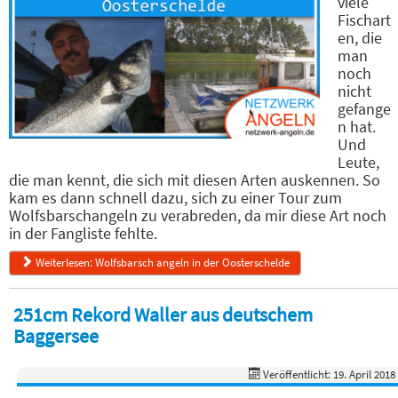
viele
Fischart
en, die
man
noch
nicht
gefange
n hat.
Und
Leute,
die man kennt, die sich mit diesen Arten auskennen. So
kam es dann schnell dazu, sich zu einer Tour zum
Wolfsbarschangeln zu verabreden, da mir diese Art noch
in der Fangliste fehlte.
Weiterlesen: Wolfsbarsch angeln in der Oosterschelde
251cm Rekord Waller aus deutschem
Baggersee
Veröffentlicht: 19. April 2018