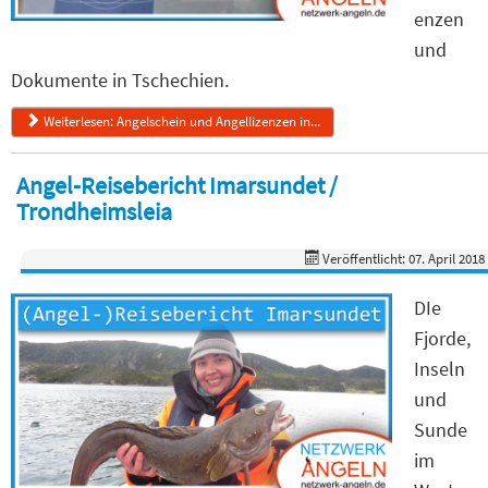
enzen
und
Dokumente in Tschechien.
Weiterlesen: Angelschein und Angellizenzen in...
Angel-Reisebericht Imarsundet /
Trondheimsleia
Veröffentlicht: 07. April 2018
DIe
Fjorde,
Inseln
und
Sunde
im