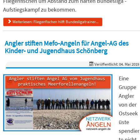
Fliegenfischen um Abstand zum harten Bundesliga -
Aufstiegskampf zu bekommen.
Weiterlesen: Fliegenfischen hilft Bundesligatrainer...
Angler stiften Mefo-Angeln für Angel-AG des
Kinder- und Jugendhaus Schönberg
Veröffentlicht: 04. Mai 2019
Eine
Gruppe
Angler
von der
Ostseek
üste
spendier
te nicht