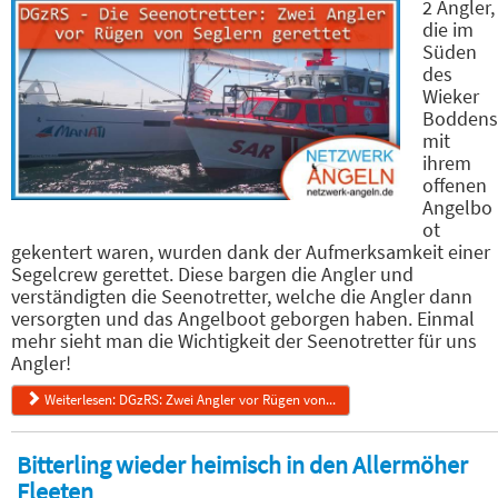
2 Angler,
die im
Süden
des
Wieker
Boddens
mit
ihrem
offenen
Angelbo
ot
gekentert waren, wurden dank der Aufmerksamkeit einer
Segelcrew gerettet. Diese bargen die Angler und
verständigten die Seenotretter, welche die Angler dann
versorgten und das Angelboot geborgen haben. Einmal
mehr sieht man die Wichtigkeit der Seenotretter für uns
Angler!
Weiterlesen: DGzRS: Zwei Angler vor Rügen von...
Bitterling wieder heimisch in den Allermöher
Fleeten