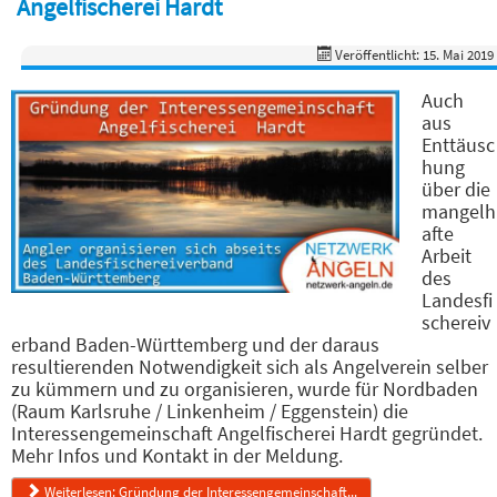
Angelfischerei Hardt
Veröffentlicht: 15. Mai 2019
Auch
aus
Enttäusc
hung
über die
mangelh
afte
Arbeit
des
Landesfi
schereiv
erband Baden-Württemberg und der daraus
resultierenden Notwendigkeit sich als Angelverein selber
zu kümmern und zu organisieren, wurde für Nordbaden
(Raum Karlsruhe / Linkenheim / Eggenstein) die
Interessengemeinschaft Angelfischerei Hardt gegründet.
Mehr Infos und Kontakt in der Meldung.
Weiterlesen: Gründung der Interessengemeinschaft...