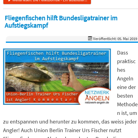
Fliegenfischen hilft Bundesligatrainer im
Aufstiegskampf
Veröffentlicht: 05. Mai 2019
Dass
praktisc
hes
Angeln
eine der
besten
Methode
n ist, um
zu entspannen und herunter zu kommen, das weiss jeder
Angler! Auch Union Berlin Trainer Urs Fischer nutzt