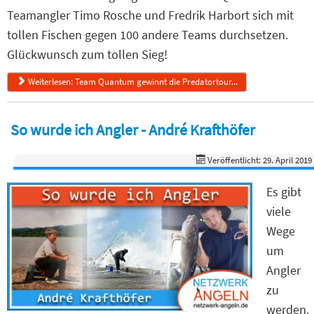
Teamangler Timo Rosche und Fredrik Harbort sich mit
tollen Fischen gegen 100 andere Teams durchsetzen.
Glückwunsch zum tollen Sieg!
Weiterlesen: Team Quantum gewinnt die Predatortour...
So wurde ich Angler - André Krafthöfer
Veröffentlicht: 29. April 2019
Es gibt
viele
Wege
um
Angler
zu
werden.