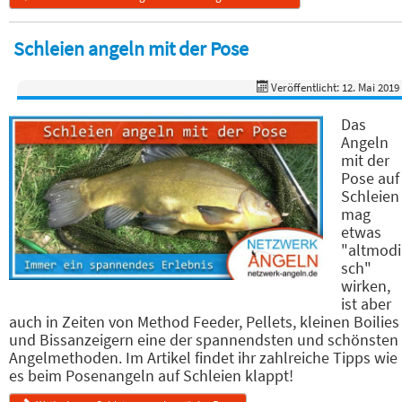
Schleien angeln mit der Pose
Veröffentlicht: 12. Mai 2019
Das
Angeln
mit der
Pose auf
Schleien
mag
etwas
"altmodi
sch"
wirken,
ist aber
auch in Zeiten von Method Feeder, Pellets, kleinen Boilies
und Bissanzeigern eine der spannendsten und schönsten
Angelmethoden. Im Artikel findet ihr zahlreiche Tipps wie
es beim Posenangeln auf Schleien klappt!