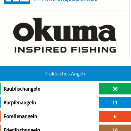
Praktisches Angeln
Raubfischangeln
36
Karpfenangeln
11
Forellenangeln
6
Friedfischangeln
16