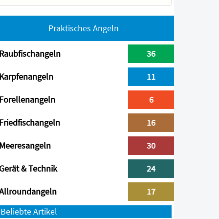
Praktisches Angeln
Raubfischangeln
36
Karpfenangeln
11
Forellenangeln
6
Friedfischangeln
16
Meeresangeln
30
Gerät & Technik
24
Allroundangeln
17
Beliebte Artikel