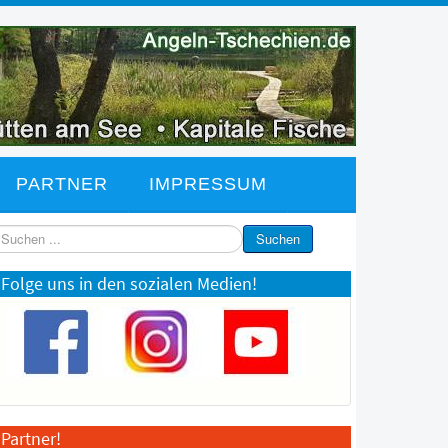
PARTNER
IMPRESSUM
chen
Suchen
Folge uns in den sozialen Medien!
Partner!