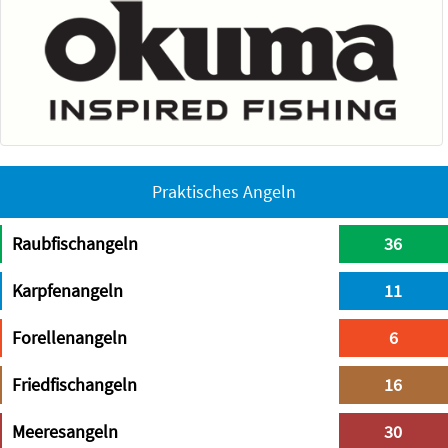
Praktisches Angeln
Raubfischangeln
36
Karpfenangeln
11
Forellenangeln
6
Friedfischangeln
16
Meeresangeln
30