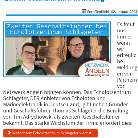
Veröffentlicht: 02. Januar 2023
Es freut
uns
immer
wenn
wir
erfreulic
he
Meldung
en von
Partnern
von
Netzwerk Angeln bringen können. Das Echolotzentrum
Schlageter, DER Anbieter von Echoloten und
Marineelektronik in Deutschland, gibt neben Gründer
und Geschäftsführer Thomas Schlageter die Berufung
von Tim Adrychowski als zweitem Geschäftsführer
bekannt. Das starke Wachstum der Firma erfordert dies.
Weiterlesen: Echolotzentrum Schlageter wächst...