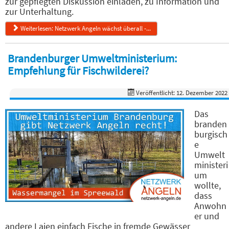
zur gepflegten Diskussion einladen, zu Information und
zur Unterhaltung.
Weiterlesen: Netzwerk Angeln wächst überall -...
Brandenburger Umweltministerium:
Empfehlung für Fischwilderei?
Veröffentlicht: 12. Dezember 2022
Das
branden
burgisch
e
Umwelt
ministeri
um
wollte,
dass
Anwohn
er und
andere Laien einfach Fische in fremde Gewässer