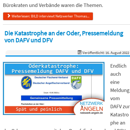
Bürokraten und Verbände waren die Themen.
Weiterlesen: BILD interviewt Netzwerker Thomas...
Die Katastrophe an der Oder, Pressemeldung
von DAFV und DFV
Veröffentlicht: 16. August 2022
Endlich
auch
eine
Meldung
vom
DAFV zur
Katastro
phe an