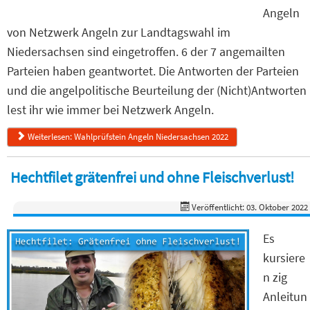
Angeln
von Netzwerk Angeln zur Landtagswahl im
Niedersachsen sind eingetroffen. 6 der 7 angemailten
Parteien haben geantwortet. Die Antworten der Parteien
und die angelpolitische Beurteilung der (Nicht)Antworten
lest ihr wie immer bei Netzwerk Angeln.
Weiterlesen: Wahlprüfstein Angeln Niedersachsen 2022
Hechtfilet grätenfrei und ohne Fleischverlust!
Veröffentlicht: 03. Oktober 2022
Es
kursiere
n zig
Anleitun