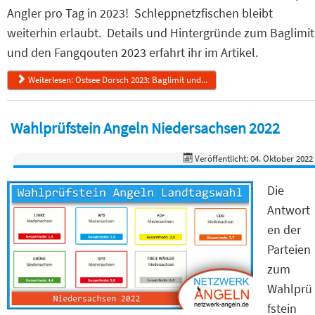
Angler pro Tag in 2023! Schleppnetzfischen bleibt
weiterhin erlaubt. Details und Hintergründe zum Baglimit
und den Fangqouten 2023 erfahrt ihr im Artikel.
Weiterlesen: Ostsee Dorsch 2023: Baglimit und...
Wahlprüfstein Angeln Niedersachsen 2022
Veröffentlicht: 04. Oktober 2022
Die
Antwort
en der
Parteien
zum
Wahlprü
fstein