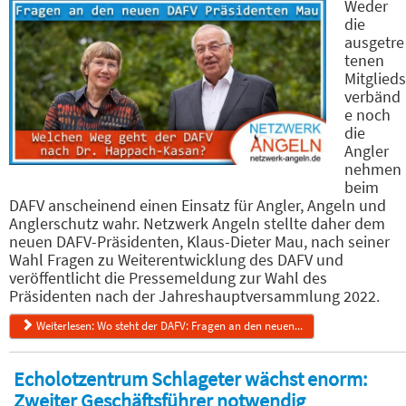
Weder
die
ausgetre
tenen
Mitglieds
verbänd
e noch
die
Angler
nehmen
beim
DAFV anscheinend einen Einsatz für Angler, Angeln und
Anglerschutz wahr. Netzwerk Angeln stellte daher dem
neuen DAFV-Präsidenten, Klaus-Dieter Mau, nach seiner
Wahl Fragen zu Weiterentwicklung des DAFV und
veröffentlicht die Pressemeldung zur Wahl des
Präsidenten nach der Jahreshauptversammlung 2022.
Weiterlesen: Wo steht der DAFV: Fragen an den neuen...
Echolotzentrum Schlageter wächst enorm:
Zweiter Geschäftsführer notwendig