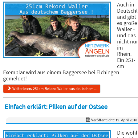
Auch in
Deutschl
and gibt
es große
Waller -
und das
nicht nur
im
Rhein.
Ein 251-
cm
Exemplar wird aus einem Baggersee bei Elchingen
gemeldet!
Weiterlesen: 251cm Rekord Waller aus deutschem...
Einfach erklärt: Pilken auf der Ostsee
Veröffentlicht: 19. April 2018
Die wohl