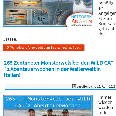
benötigt
en
Angelger
ät zum
Bootsan
geln auf
der
Ostsee.
Weiterlesen: Angelgerät zum Bootsangeln auf der...
265 Zentimeter Monsterwels bei den WILD CAT
´z Abenteuerwochen in der Wallerwelt in
Italien!
Veröffentlicht: 18. April 2018
Immer
wieder
werden
tolle