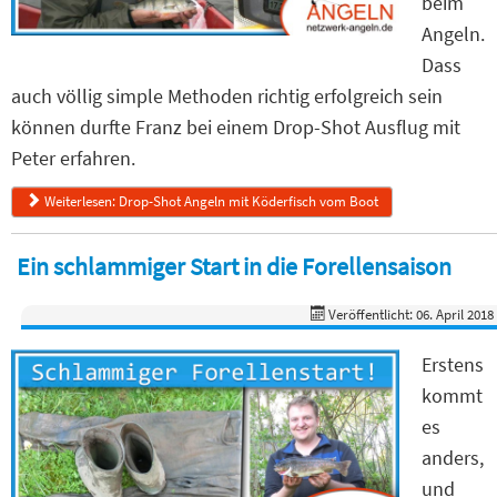
beim
Angeln.
Dass
auch völlig simple Methoden richtig erfolgreich sein
können durfte Franz bei einem Drop-Shot Ausflug mit
Peter erfahren.
Weiterlesen: Drop-Shot Angeln mit Köderfisch vom Boot
Ein schlammiger Start in die Forellensaison
Veröffentlicht: 06. April 2018
Erstens
kommt
es
anders,
und