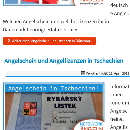
deutsch
e Angler.
Welchen Angelschein und welche Lizenzen ihr in
Dänemark benötigt erfahrt ihr hier.
Weiterlesen: Angelschein und Lizenzen in Dänemark
Angelschein und Angellizenzen in Tschechien
Veröffentlicht: 12. April 2018
Informat
ionen
rund um
Angelsc
heine,
Angelliz