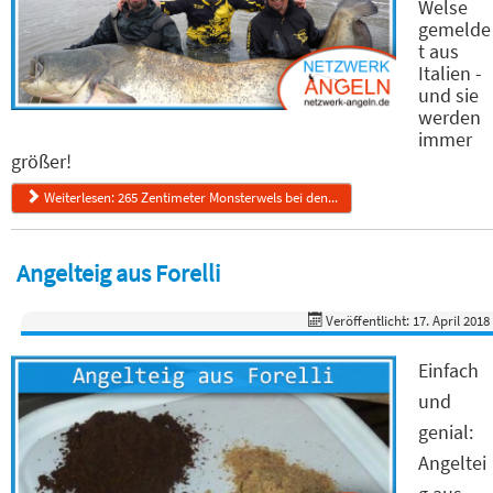
Welse
gemelde
t aus
Italien -
und sie
werden
immer
größer!
Weiterlesen: 265 Zentimeter Monsterwels bei den...
Angelteig aus Forelli
Veröffentlicht: 17. April 2018
Einfach
und
genial:
Angeltei