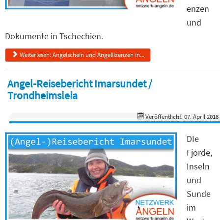
enzen
und
Dokumente in Tschechien.
Weiterlesen: Angelschein und Angellizenzen in...
Angel-Reisebericht Imarsundet /
Trondheimsleia
Veröffentlicht: 07. April 2018
DIe
Fjorde,
Inseln
und
Sunde
im