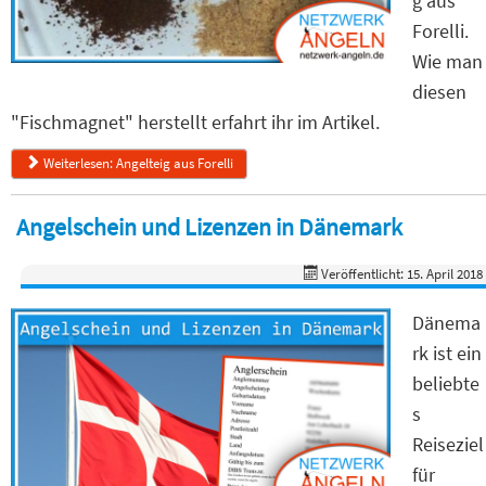
g aus
Forelli.
Wie man
diesen
"Fischmagnet" herstellt erfahrt ihr im Artikel.
Weiterlesen: Angelteig aus Forelli
Angelschein und Lizenzen in Dänemark
Veröffentlicht: 15. April 2018
Dänema
rk ist ein
beliebte
s
Reiseziel
für