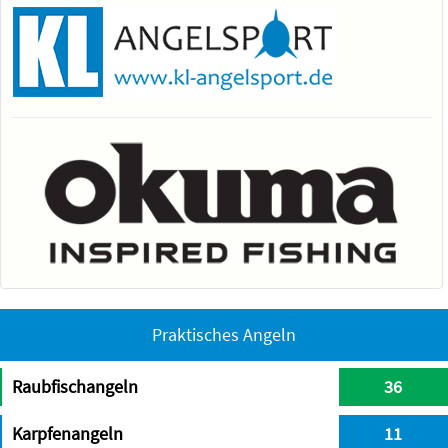
Praktisches Angeln
Raubfischangeln
36
Karpfenangeln
11