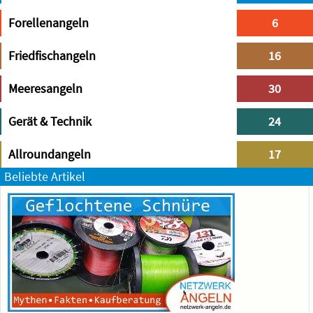
Forellenangeln
6
Friedfischangeln
16
Meeresangeln
30
Gerät & Technik
24
Allroundangeln
17
Beliebte Artikel