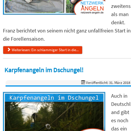
zweitens
als man
denkt.
Franz berichtet von seinem nicht ganz unfallfreien Start in
die Forellensaison.
Weiterlesen: Ein schlammiger Start in die...
Karpfenangeln im Dschungel!
Veröffentlicht: 31. März 2018
Auch in
Deutschl
and gibt
es noch
das ein