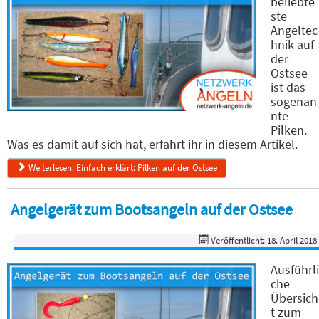
beliebte
ste
Angeltec
hnik auf
der
Ostsee
ist das
sogenan
nte
Pilken.
Was es damit auf sich hat, erfahrt ihr in diesem Artikel.
Weiterlesen: Einfach erklärt: Pilken auf der Ostsee
Angelgerät zum Bootsangeln auf der Ostsee
Veröffentlicht: 18. April 2018
Ausführli
che
Übersich
t zum