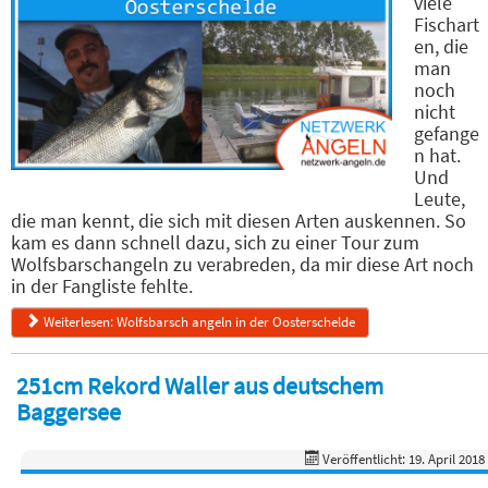
viele
Fischart
en, die
man
noch
nicht
gefange
n hat.
Und
Leute,
die man kennt, die sich mit diesen Arten auskennen. So
kam es dann schnell dazu, sich zu einer Tour zum
Wolfsbarschangeln zu verabreden, da mir diese Art noch
in der Fangliste fehlte.
Weiterlesen: Wolfsbarsch angeln in der Oosterschelde
251cm Rekord Waller aus deutschem
Baggersee
Veröffentlicht: 19. April 2018