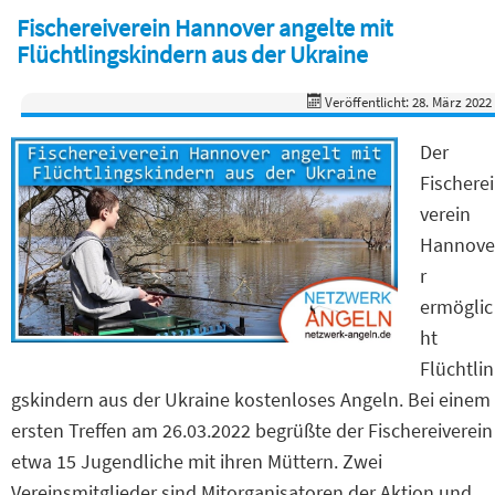
Fischereiverein Hannover angelte mit
Flüchtlingskindern aus der Ukraine
Veröffentlicht: 28. März 2022
Der
Fischerei
verein
Hannove
r
ermöglic
ht
Flüchtlin
gskindern aus der Ukraine kostenloses Angeln. Bei einem
ersten Treffen am 26.03.2022 begrüßte der Fischereiverein
etwa 15 Jugendliche mit ihren Müttern. Zwei
Vereinsmitglieder sind Mitorganisatoren der Aktion und