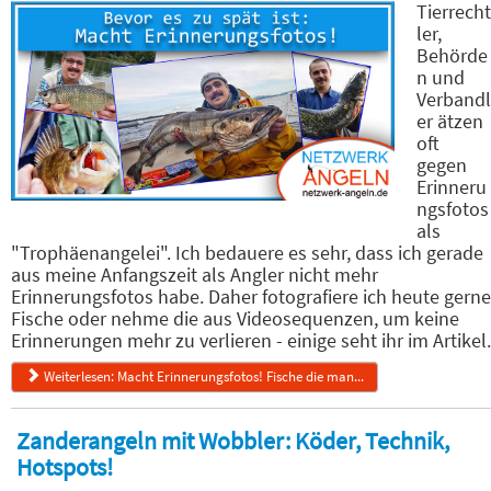
Tierrecht
ler,
Behörde
n und
Verbandl
er ätzen
oft
gegen
Erinneru
ngsfotos
als
"Trophäenangelei". Ich bedauere es sehr, dass ich gerade
aus meine Anfangszeit als Angler nicht mehr
Erinnerungsfotos habe. Daher fotografiere ich heute gerne
Fische oder nehme die aus Videosequenzen, um keine
Erinnerungen mehr zu verlieren - einige seht ihr im Artikel.
Weiterlesen: Macht Erinnerungsfotos! Fische die man...
Zanderangeln mit Wobbler: Köder, Technik,
Hotspots!