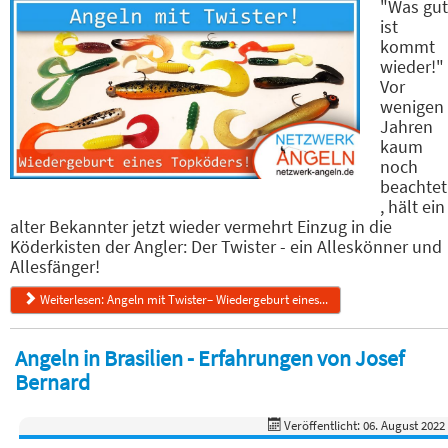
"Was gut
ist
kommt
wieder!"
Vor
wenigen
Jahren
kaum
noch
beachtet
, hält ein
alter Bekannter jetzt wieder vermehrt Einzug in die
Köderkisten der Angler: Der Twister - ein Alleskönner und
Allesfänger!
Weiterlesen: Angeln mit Twister– Wiedergeburt eines...
Angeln in Brasilien - Erfahrungen von Josef
Bernard
Veröffentlicht: 06. August 2022