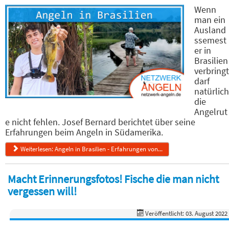
Wenn
man ein
Ausland
ssemest
er in
Brasilien
verbringt
darf
natürlich
die
Angelrut
e nicht fehlen. Josef Bernard berichtet über seine
Erfahrungen beim Angeln in Südamerika.
Weiterlesen: Angeln in Brasilien - Erfahrungen von...
Macht Erinnerungsfotos! Fische die man nicht
vergessen will!
Veröffentlicht: 03. August 2022