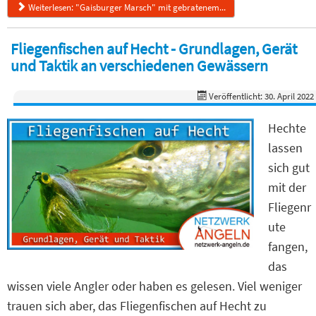
Weiterlesen: "Gaisburger Marsch" mit gebratenem...
Fliegenfischen auf Hecht - Grundlagen, Gerät
und Taktik an verschiedenen Gewässern
Veröffentlicht: 30. April 2022
Hechte
lassen
sich gut
mit der
Fliegenr
ute
fangen,
das
wissen viele Angler oder haben es gelesen. Viel weniger
trauen sich aber, das Fliegenfischen auf Hecht zu