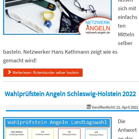
sich mit
einfachs
ten
Mitteln
selber
basteln. Netzwerker Hans Kathmann zeigt wie es
gemacht wird!
Weiterlesen: Rutenbänder selber basteln
Wahlprüfstein Angeln Schleswig-Holstein 2022
Veröffentlicht: 21. April 2022
Die
Antwort
en der