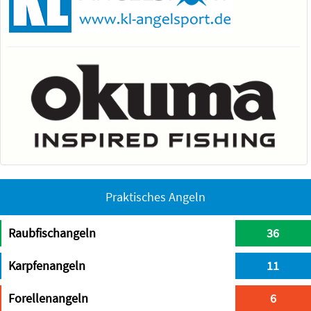
Praktisches Angeln
Raubfischangeln
36
Karpfenangeln
11
Forellenangeln
6