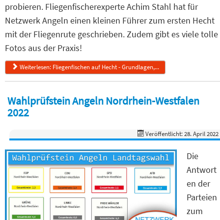
probieren. Fliegenfischerexperte Achim Stahl hat für
Netzwerk Angeln einen kleinen Führer zum ersten Hecht
mit der Fliegenrute geschrieben. Zudem gibt es viele tolle
Fotos aus der Praxis!
Weiterlesen: Fliegenfischen auf Hecht - Grundlagen,...
Wahlprüfstein Angeln Nordrhein-Westfalen
2022
Veröffentlicht: 28. April 2022
Die
Antwort
en der
Parteien
zum