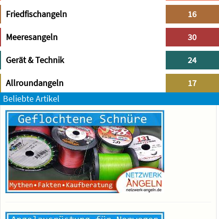
Friedfischangeln
16
Meeresangeln
30
Gerät & Technik
24
Allroundangeln
17
Beliebte Artikel