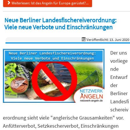
Weiterlesen: Ist das Angeln für Europa gerüstet?...
Neue Berliner Landesfischereiverordnung:
Viele neue Verbote und Einschränkungen
Veröffentlicht: 13. Juni 2020
Der uns
vorliege
nde
Entwurf
der
Berliner
Landesfi
schereiv
erordnung sieht viele "anglerische Grausamkeiten" vor.
Anfütterverbot, Setzkescherverbot, Einschränkungen