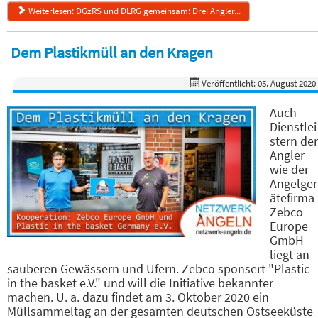
Weiterlesen: DGzRS und DLRG gemeinsam: Drei Angler...
Dem Plastikmüll an den Kragen
Veröffentlicht: 05. August 2020
Auch
Dienstlei
stern der
Angler
wie der
Angelger
ätefirma
Zebco
Europe
GmbH
liegt an
sauberen Gewässern und Ufern. Zebco sponsert "Plastic
in the basket e.V." und will die Initiative bekannter
machen. U. a. dazu findet am 3. Oktober 2020 ein
Müllsammeltag an der gesamten deutschen Ostseeküste