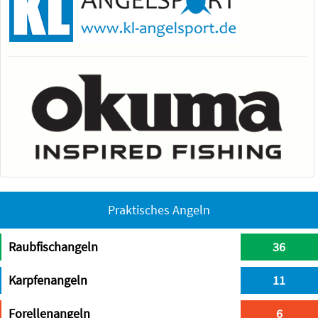
Praktisches Angeln
Raubfischangeln
36
Karpfenangeln
11
Forellenangeln
6