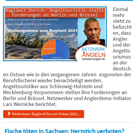
Einmal
mehr
steht zu
befürcht
en, dass
Angler
und der
Angelto
urismus
an der
deutsch
en Ostsee wie in den vergangenen Jahren zugunsten der
Berufsfischerei wieder benachteiligt werden.
Angeltouristiker aus Schleswig-Holstein und
Mecklenburg-Vorpommern stellen ihre Forderungen an
Berlin und Brüssel. Netzwerker und Anglerdemo-Initiator
Lars Wernicke berichtet.
Weiterlesen: Baglimit Dorsch Ostsee 2021:...
Fische töten in Sachsen: Herzstich verboten?