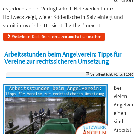
scheitert
es jedoch an der Verfügbarkeit. Netzwerker Franz
Hollweck zeigt, wie er Köderfische in Salz einlegt und
somit in zweierlei Hinsicht "haltbar" macht.
Weiterlesen: Köderfische einsalzen und haltbar machen
Arbeitsstunden beim Angelverein: Tipps für
Vereine zur rechtssicheren Umsetzung
Veröffentlicht: 01. Juli 2020
Bei
vielen
Angelver
einen
sind
Arbeitst