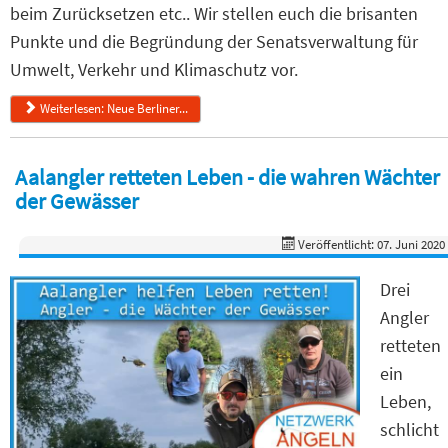
beim Zurücksetzen etc.. Wir stellen euch die brisanten
Punkte und die Begründung der Senatsverwaltung für
Umwelt, Verkehr und Klimaschutz vor.
Weiterlesen: Neue Berliner...
Aalangler retteten Leben - die wahren Wächter
der Gewässer
Veröffentlicht: 07. Juni 2020
Drei
Angler
retteten
ein
Leben,
schlicht