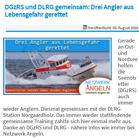
DGzRS und DLRG gemeinsam: Drei Angler aus
Lebensgefahr gerettet
Veröffentlicht: 05. August 2020
Gerade
an Ost-
und
Nordsee
helfen
die
Seenotr
etter
(DGzRS)
auch
immer
wieder Anglern. Diesmal gemeinsam mit der DLRG-
Station Norgaardholz. Das immer wieder stattfindende
gemeinsame Training zahlte sich hier einmal mehr aus.
Danke an DGzRS und DLRG - nähere Infos wie immer bei
Netzwerk Angeln.