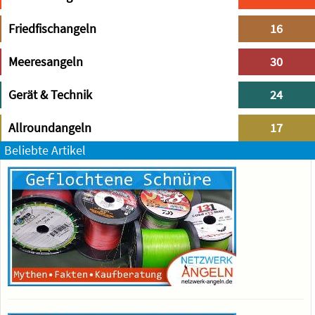
Friedfischangeln
16
Meeresangeln
30
Gerät & Technik
24
Allroundangeln
17
Beliebte Artikel