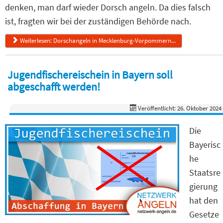
denken, man darf wieder Dorsch angeln. Da dies falsch
ist, fragten wir bei der zuständigen Behörde nach.
Weiterlesen: Dorschangeln in Mecklenburg-Vorpommern...
Jugendfischereischein in Bayern soll
abgeschafft werden!
Veröffentlicht: 26. Oktober 2024
Die
Bayerisc
he
Staatsre
gierung
hat den
Gesetze