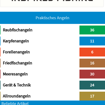
Praktisches Angeln
Raubfischangeln
36
Karpfenangeln
11
Forellenangeln
6
Friedfischangeln
16
Meeresangeln
30
Gerät & Technik
24
Allroundangeln
17
Beliebte Artikel