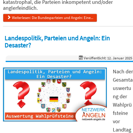
katastrophal, die Parteien inkompetent und/oder
anglerfeindlich.
Weiterlesen: Die Bundesparteien und Angeln: Eine...
Landespolitik, Parteien und Angeln: Ein
Desaster?
Veröffentlicht: 12. Januar 2025
Nach der
Gesamta
uswertu
ng der
Wahlprü
fsteine
vor
Landtag