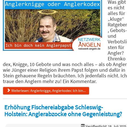
Was gibt
es nicht
alles für
„kluge“
Ratgeber
, Gebots-
und
Verbotsli
sten für
Angler?
Ehrenko
dex, Knigge, 10 Gebote und was noch alles – als ob Angler
wie Jünger einer Religion ihrem Papst folgen und dafür in
Stein gehauene Regeln bräuchten. Ich jedenfalls nicht. Ich
traue den Anglern mehr zu! Ein Kommentar.
Weiterlesen: Anglerknigge, Anglerkodex: Ich bin...
Erhöhung Fischereiabgabe Schleswig-
Holstein: Anglerabzocke ohne Gegenleistung?
Veröffentlicht: 18. Juli 2025