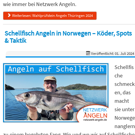
wie immer bei Netzwerk Angeln.
Weiterlesen: Wahlprüfstein Angeln Thüringen 2024
Schellfisch Angeln in Norwegen – Köder, Spots
& Taktik
Veröffentlicht: 01. Juli 2024
Schellfis
che
schmeck
en, das
macht
sie unter
Norwege
nanglern
zu einem begehrten Fang. Wie und wo wir auf Schellfische