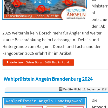
Ministerr
at
entschie
den: Ab
2025 weiterhin kein Dorsch mehr für Angler und weiter
starke Beschränkung beim Lachsangeln. Details und
Hintergründe zum Baglimit Dorsch und Lachs und den
Fangqouten 2025 erfahrt ihr im Artikel.
Weiterlesen: Ostsee Dorsch 2025: Baglimit und...
Wahlprüfstein Angeln Brandenburg 2024
Veröffentlicht: 16. September 2024
Die
Antwort