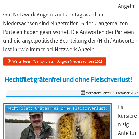
Angeln
von Netzwerk Angeln zur Landtagswahl im
Niedersachsen sind eingetroffen. 6 der 7 angemailten
Parteien haben geantwortet. Die Antworten der Parteien
und die angelpolitische Beurteilung der (Nicht)Antworten
lest ihr wie immer bei Netzwerk Angeln.
Weiterlesen: Wahlprüfstein Angeln Niedersachsen 2022
Hechtfilet grätenfrei und ohne Fleischverlust!
Veröffentlicht: 03. Oktober 2022
Es
kursiere
n zig
Anleitun