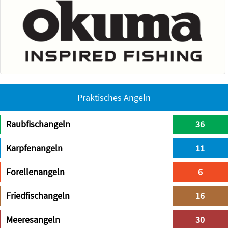
Praktisches Angeln
Raubfischangeln
36
Karpfenangeln
11
Forellenangeln
6
Friedfischangeln
16
Meeresangeln
30