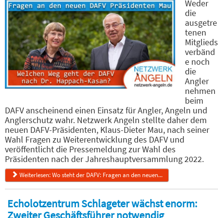
Weder
die
ausgetre
tenen
Mitglieds
verbänd
e noch
die
Angler
nehmen
beim
DAFV anscheinend einen Einsatz für Angler, Angeln und
Anglerschutz wahr. Netzwerk Angeln stellte daher dem
neuen DAFV-Präsidenten, Klaus-Dieter Mau, nach seiner
Wahl Fragen zu Weiterentwicklung des DAFV und
veröffentlicht die Pressemeldung zur Wahl des
Präsidenten nach der Jahreshauptversammlung 2022.
Weiterlesen: Wo steht der DAFV: Fragen an den neuen...
Echolotzentrum Schlageter wächst enorm:
Zweiter Geschäftsführer notwendig