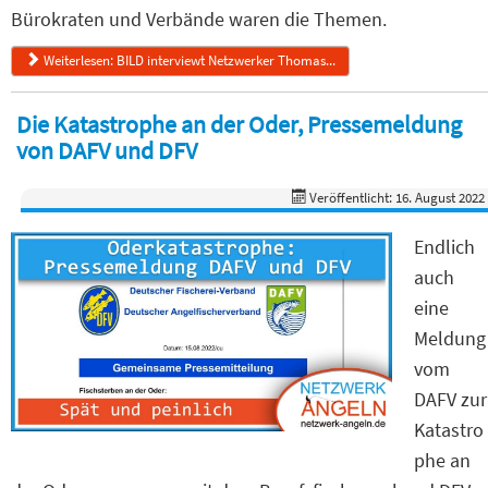
Bürokraten und Verbände waren die Themen.
Weiterlesen: BILD interviewt Netzwerker Thomas...
Die Katastrophe an der Oder, Pressemeldung
von DAFV und DFV
Veröffentlicht: 16. August 2022
Endlich
auch
eine
Meldung
vom
DAFV zur
Katastro
phe an