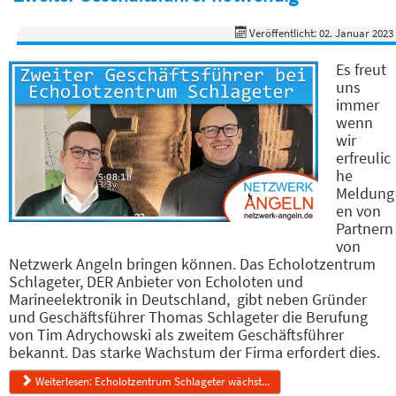
Veröffentlicht: 02. Januar 2023
Es freut
uns
immer
wenn
wir
erfreulic
he
Meldung
en von
Partnern
von
Netzwerk Angeln bringen können. Das Echolotzentrum
Schlageter, DER Anbieter von Echoloten und
Marineelektronik in Deutschland, gibt neben Gründer
und Geschäftsführer Thomas Schlageter die Berufung
von Tim Adrychowski als zweitem Geschäftsführer
bekannt. Das starke Wachstum der Firma erfordert dies.
Weiterlesen: Echolotzentrum Schlageter wächst...