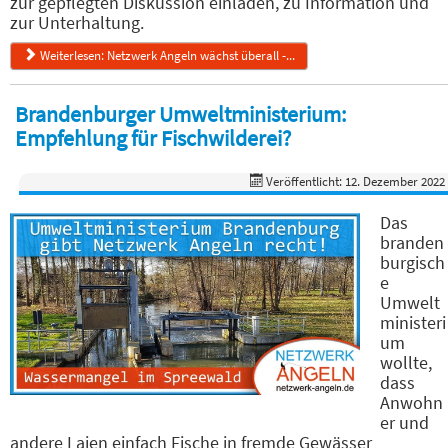
zur gepflegten Diskussion einladen, zu Information und
zur Unterhaltung.
Weiterlesen: Netzwerk Angeln wächst überall -...
Brandenburger Umweltministerium:
Empfehlung für Fischwilderei?
Veröffentlicht: 12. Dezember 2022
Das
branden
burgisch
e
Umwelt
ministeri
um
wollte,
dass
Anwohn
er und
andere Laien einfach Fische in fremde Gewässer