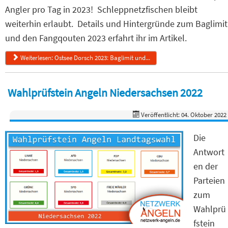
Angler pro Tag in 2023! Schleppnetzfischen bleibt
weiterhin erlaubt. Details und Hintergründe zum Baglimit
und den Fangqouten 2023 erfahrt ihr im Artikel.
Weiterlesen: Ostsee Dorsch 2023: Baglimit und...
Wahlprüfstein Angeln Niedersachsen 2022
Veröffentlicht: 04. Oktober 2022
Die
Antwort
en der
Parteien
zum
Wahlprü
fstein