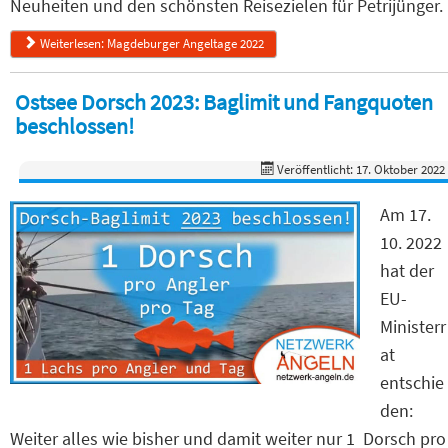
Neuheiten und den schönsten Reisezielen für Petrijünger.
Weiterlesen: Magdeburger Angeltage 2022
Ostsee Dorsch 2023: Baglimit und Fangquoten
beschlossen!
Veröffentlicht: 17. Oktober 2022
Am 17.
10. 2022
hat der
EU-
Ministerr
at
entschie
den:
Weiter alles wie bisher und damit weiter nur 1 Dorsch pro