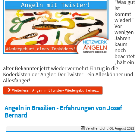
"Was gut
ist
kommt
wieder!"
Vor
wenigen
Jahren
kaum
noch
beachtet
, hält ein
alter Bekannter jetzt wieder vermehrt Einzug in die
Köderkisten der Angler: Der Twister - ein Alleskönner und
Allesfänger!
Weiterlesen: Angeln mit Twister– Wiedergeburt eines...
Angeln in Brasilien - Erfahrungen von Josef
Bernard
Veröffentlicht: 06. August 2022