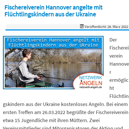
Fischereiverein Hannover angelte mit
Flüchtlingskindern aus der Ukraine
Veröffentlicht: 28. März 2022
Der
Fischerei
verein
Hannove
r
ermöglic
ht
Flüchtlin
gskindern aus der Ukraine kostenloses Angeln. Bei einem
ersten Treffen am 26.03.2022 begrüßte der Fischereiverein
etwa 15 Jugendliche mit ihren Müttern. Zwei
Vereinsmitglieder sind Mitorganisatoren der Aktion und