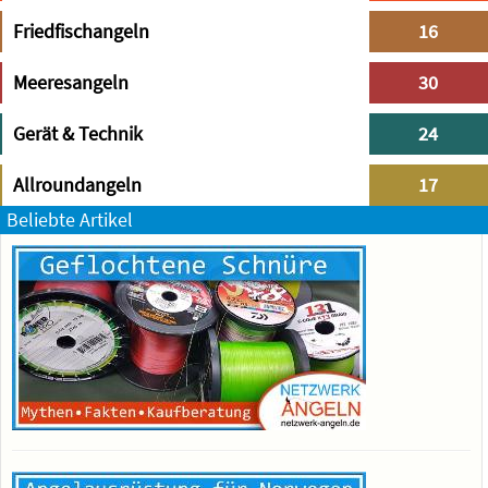
Friedfischangeln
16
Meeresangeln
30
Gerät & Technik
24
Allroundangeln
17
Beliebte Artikel