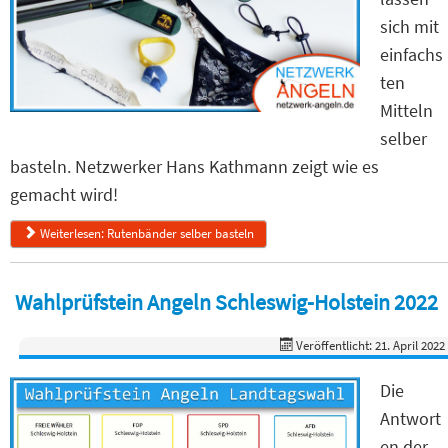
sich mit
einfachs
ten
Mitteln
selber
basteln. Netzwerker Hans Kathmann zeigt wie es
gemacht wird!
Weiterlesen: Rutenbänder selber basteln
Wahlprüfstein Angeln Schleswig-Holstein 2022
Veröffentlicht: 21. April 2022
Die
Antwort
en der