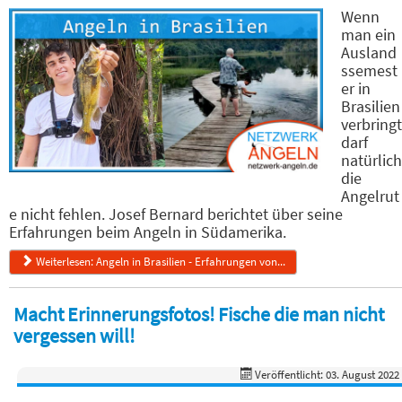
Wenn
man ein
Ausland
ssemest
er in
Brasilien
verbringt
darf
natürlich
die
Angelrut
e nicht fehlen. Josef Bernard berichtet über seine
Erfahrungen beim Angeln in Südamerika.
Weiterlesen: Angeln in Brasilien - Erfahrungen von...
Macht Erinnerungsfotos! Fische die man nicht
vergessen will!
Veröffentlicht: 03. August 2022