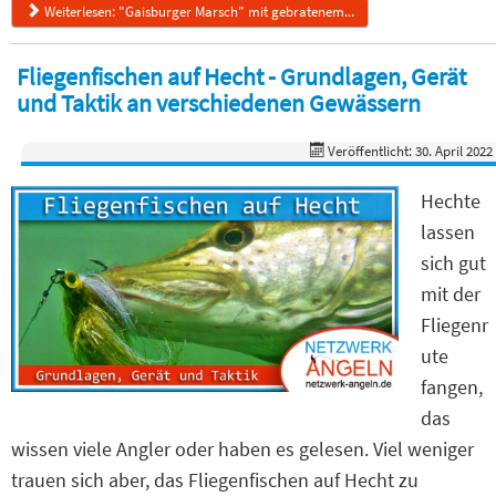
Weiterlesen: "Gaisburger Marsch" mit gebratenem...
Fliegenfischen auf Hecht - Grundlagen, Gerät
und Taktik an verschiedenen Gewässern
Veröffentlicht: 30. April 2022
Hechte
lassen
sich gut
mit der
Fliegenr
ute
fangen,
das
wissen viele Angler oder haben es gelesen. Viel weniger
trauen sich aber, das Fliegenfischen auf Hecht zu