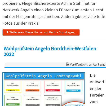
probieren. Fliegenfischerexperte Achim Stahl hat für
Netzwerk Angeln einen kleinen Führer zum ersten Hecht
mit der Fliegenrute geschrieben. Zudem gibt es viele tolle
Fotos aus der Praxis!
Weiterlesen: Fliegenfischen auf Hecht - Grundlagen,...
Wahlprüfstein Angeln Nordrhein-Westfalen
2022
Veröffentlicht: 28. April 2022
Die
Antwort
en der
Parteien
zum