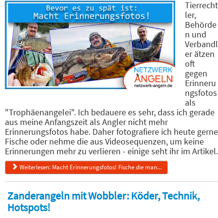
Tierrecht
ler,
Behörde
n und
Verbandl
er ätzen
oft
gegen
Erinneru
ngsfotos
als
"Trophäenangelei". Ich bedauere es sehr, dass ich gerade
aus meine Anfangszeit als Angler nicht mehr
Erinnerungsfotos habe. Daher fotografiere ich heute gerne
Fische oder nehme die aus Videosequenzen, um keine
Erinnerungen mehr zu verlieren - einige seht ihr im Artikel.
Weiterlesen: Macht Erinnerungsfotos! Fische die man...
Zanderangeln mit Wobbler: Köder, Technik,
Hotspots!