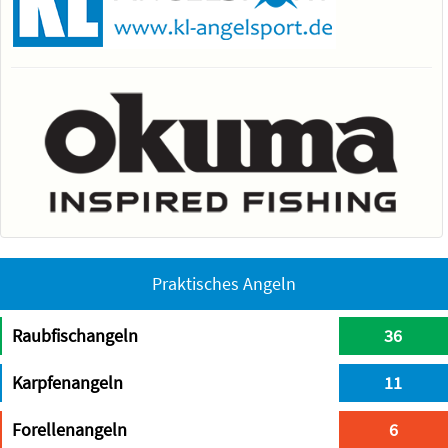
Praktisches Angeln
Raubfischangeln
36
Karpfenangeln
11
Forellenangeln
6