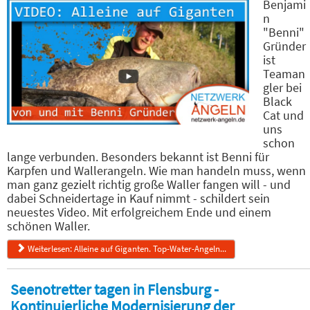
Benjami
n
"Benni"
Gründer
ist
Teaman
gler bei
Black
Cat und
uns
schon
lange verbunden. Besonders bekannt ist Benni für
Karpfen und Wallerangeln. Wie man handeln muss, wenn
man ganz gezielt richtig große Waller fangen will - und
dabei Schneidertage in Kauf nimmt - schildert sein
neuestes Video. Mit erfolgreichem Ende und einem
schönen Waller.
Weiterlesen: Alleine auf Giganten. Top-Water-Angeln...
Seenotretter tagen in Flensburg -
Kontinuierliche Modernisierung der