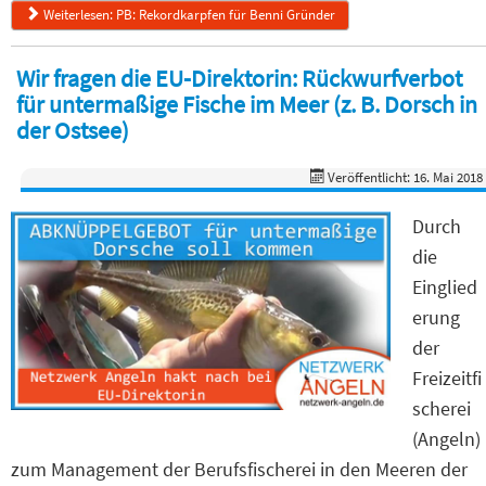
Weiterlesen: PB: Rekordkarpfen für Benni Gründer
Wir fragen die EU-Direktorin: Rückwurfverbot
für untermaßige Fische im Meer (z. B. Dorsch in
der Ostsee)
Veröffentlicht: 16. Mai 2018
Durch
die
Einglied
erung
der
Freizeitfi
scherei
(Angeln)
zum Management der Berufsfischerei in den Meeren der