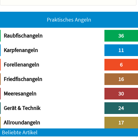
Praktisches Angeln
Raubfischangeln
36
Karpfenangeln
11
Forellenangeln
6
Friedfischangeln
16
Meeresangeln
30
Gerät & Technik
24
Allroundangeln
17
Beliebte Artikel