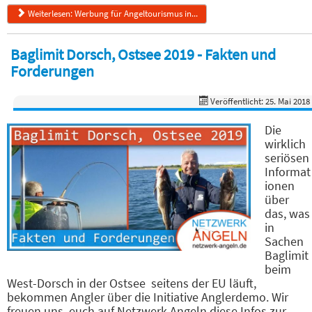
Weiterlesen: Werbung für Angeltourismus in...
Baglimit Dorsch, Ostsee 2019 - Fakten und
Forderungen
Veröffentlicht: 25. Mai 2018
Die
wirklich
seriösen
Informat
ionen
über
das, was
in
Sachen
Baglimit
beim
West-Dorsch in der Ostsee seitens der EU läuft,
bekommen Angler über die Initiative Anglerdemo. Wir
freuen uns, euch auf Netzwerk Angeln diese Infos zur