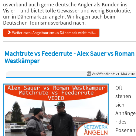
usverband auch gerne deutsche Angler als Kunden ins
Visier – und bietet tolle Gewässer und wenig Bürokratie,
um in Dänemark zu angeln. Wir fragen auch beim
Deutschen Tourismusverband nach.
Weiterlesen: Angeltourismus: Dänemark wirbt mit...
Machtrute vs Feederrute - Alex Sauer vs Roman
Westkämper
Veröffentlicht: 21. Mai 2018
Oft
stehen
sich
Anhänge
r des
Posenan