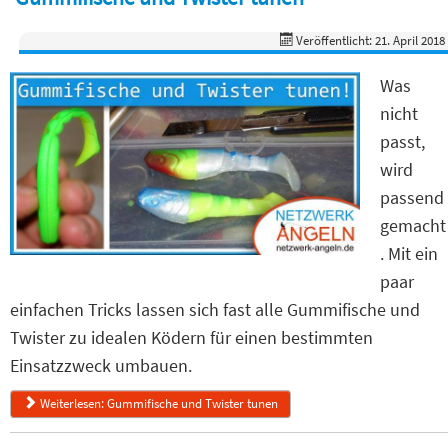
Veröffentlicht: 21. April 2018
Was
nicht
passt,
wird
passend
gemacht
. Mit ein
paar
einfachen Tricks lassen sich fast alle Gummifische und
Twister zu idealen Ködern für einen bestimmten
Einsatzzweck umbauen.
Weiterlesen: Gummifische und Twister tunen