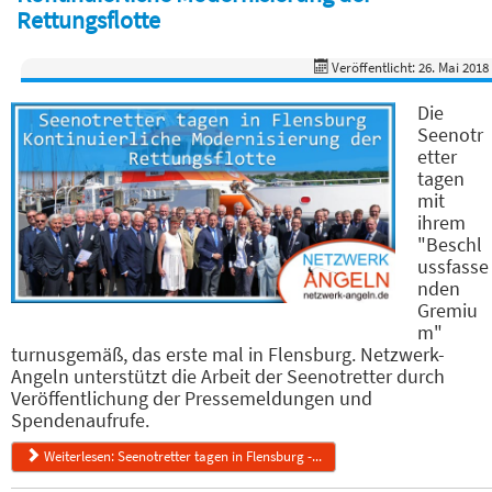
Rettungsflotte
Veröffentlicht: 26. Mai 2018
Die
Seenotr
etter
tagen
mit
ihrem
"Beschl
ussfasse
nden
Gremiu
m"
turnusgemäß, das erste mal in Flensburg. Netzwerk-
Angeln unterstützt die Arbeit der Seenotretter durch
Veröffentlichung der Pressemeldungen und
Spendenaufrufe.
Weiterlesen: Seenotretter tagen in Flensburg -...