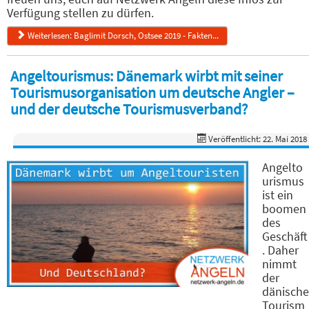
Verfügung stellen zu dürfen.
Weiterlesen: Baglimit Dorsch, Ostsee 2019 - Fakten...
Angeltourismus: Dänemark wirbt mit seiner
Tourismusorganisation um deutsche Angler –
und der deutsche Tourismusverband?
Veröffentlicht: 22. Mai 2018
Angelto
urismus
ist ein
boomen
des
Geschäft
. Daher
nimmt
der
dänische
Tourism