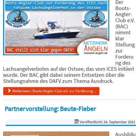
Der
Boots-
Angler-
Club e.V.
(BAC)
nimmt
klar
Stellung
zur
Forderu
ng des
Lachsangelverbotes auf der Ostsee, das vom ICES initiiert
wurde. Der BAC gibt dabei seinem Entsetzen über die
Stellungnahme des DAFV zum Thema Ausdruck.
Weiterlesen: Boots-Angler-Club e.V. zur Forderung...
Partnervorstellung: Beute-Fieber
Veröffentlicht: 24. September 2021
Ausbildu