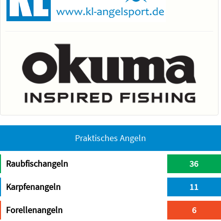
Praktisches Angeln
Raubfischangeln
36
Karpfenangeln
11
Forellenangeln
6