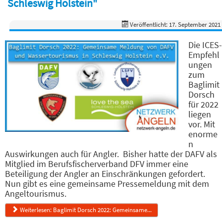
Schleswig Holstein"
Veröffentlicht: 17. September 2021
Die ICES-
Empfehl
ungen
zum
Baglimit
Dorsch
für 2022
liegen
vor. Mit
enorme
n
Auswirkungen auch für Angler. Bisher hatte der DAFV als
Mitglied im Berufsfischerverband DFV immer eine
Beteiligung der Angler an Einschränkungen gefordert.
Nun gibt es eine gemeinsame Pressemeldung mit dem
Angeltourismus.
Weiterlesen: Baglimit Dorsch 2022: Gemeinsame...