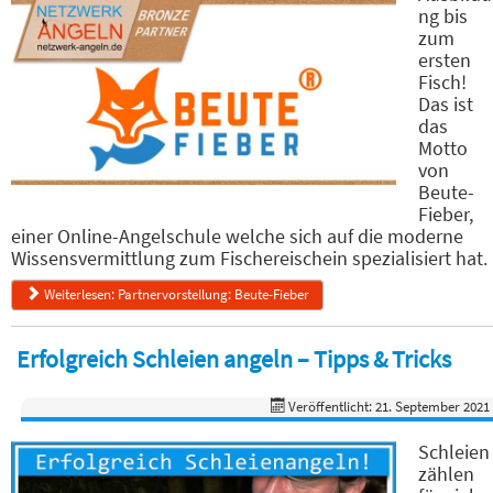
ng bis
zum
ersten
Fisch!
Das ist
das
Motto
von
Beute-
Fieber,
einer Online-Angelschule welche sich auf die moderne
Wissensvermittlung zum Fischereischein spezialisiert hat.
Weiterlesen: Partnervorstellung: Beute-Fieber
Erfolgreich Schleien angeln – Tipps & Tricks
Veröffentlicht: 21. September 2021
Schleien
zählen