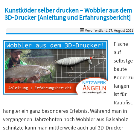
Kunstköder selber drucken – Wobbler aus dem
3D-Drucker [Anleitung und Erfahrungsbericht]
Veröffentlicht: 27. August 2021
Fische
auf
selbstge
baute
Köder zu
fangen
ist für
Raubfisc
hangler ein ganz besonderes Erlebnis. Während man in
vergangenen Jahrzehnten noch Wobbler aus Balsaholz
schnitzte kann man mittlerweile auch auf 3D-Drucker