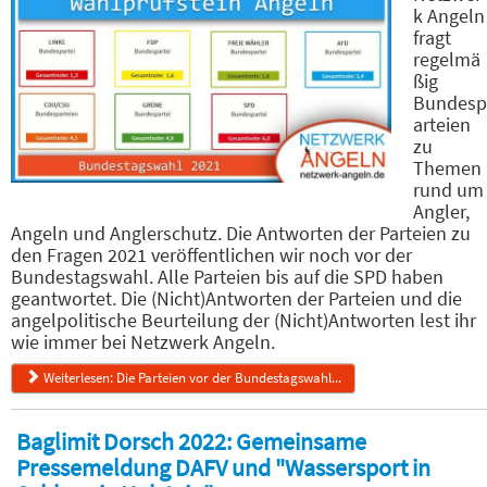
k Angeln
fragt
regelmä
ßig
Bundesp
arteien
zu
Themen
rund um
Angler,
Angeln und Anglerschutz. Die Antworten der Parteien zu
den Fragen 2021 veröffentlichen wir noch vor der
Bundestagswahl. Alle Parteien bis auf die SPD haben
geantwortet. Die (Nicht)Antworten der Parteien und die
angelpolitische Beurteilung der (Nicht)Antworten lest ihr
wie immer bei Netzwerk Angeln.
Weiterlesen: Die Parteien vor der Bundestagswahl...
Baglimit Dorsch 2022: Gemeinsame
Pressemeldung DAFV und "Wassersport in