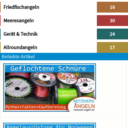
Friedfischangeln
16
Meeresangeln
30
Gerät & Technik
24
Allroundangeln
17
Beliebte Artikel