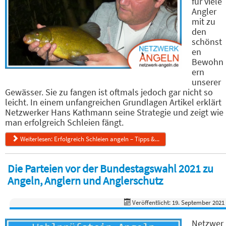
für viele
Angler
mit zu
den
schönst
en
Bewohn
ern
unserer
Gewässer. Sie zu fangen ist oftmals jedoch gar nicht so
leicht. In einem unfangreichen Grundlagen Artikel erklärt
Netzwerker Hans Kathmann seine Strategie und zeigt wie
man erfolgreich Schleien fängt.
Weiterlesen: Erfolgreich Schleien angeln – Tipps &...
Die Parteien vor der Bundestagswahl 2021 zu
Angeln, Anglern und Anglerschutz
Veröffentlicht: 19. September 2021
Netzwer