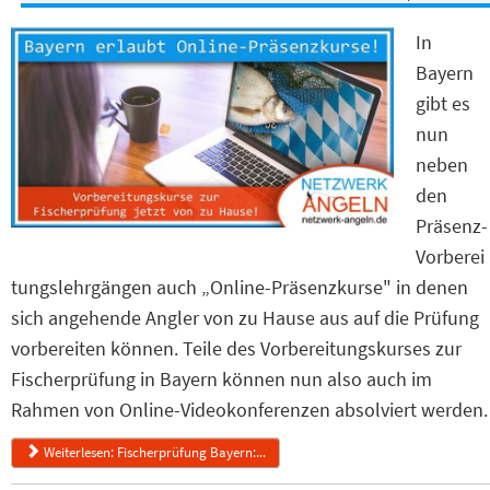
In
Bayern
gibt es
nun
neben
den
Präsenz-
Vorberei
tungslehrgängen auch „Online-Präsenzkurse" in denen
sich angehende Angler von zu Hause aus auf die Prüfung
vorbereiten können. Teile des Vorbereitungskurses zur
Fischerprüfung in Bayern können nun also auch im
Rahmen von Online-Videokonferenzen absolviert werden.
Weiterlesen: Fischerprüfung Bayern:...