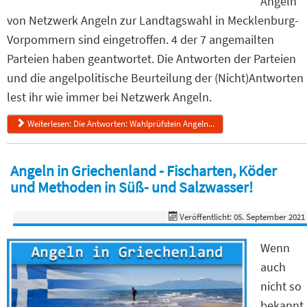
Angeln
von Netzwerk Angeln zur Landtagswahl in Mecklenburg-
Vorpommern sind eingetroffen. 4 der 7 angemailten
Parteien haben geantwortet. Die Antworten der Parteien
und die angelpolitische Beurteilung der (Nicht)Antworten
lest ihr wie immer bei Netzwerk Angeln.
Weiterlesen: Die Antworten: Wahlprüfstein Angeln...
Angeln in Griechenland - Fischarten, Köder
und Methoden in Süß- und Salzwasser!
Veröffentlicht: 05. September 2021
Wenn
auch
nicht so
bekannt